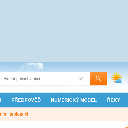
R
PŘEDPOVĚĎ
NUMERICKÝ
MODEL
ŘEKY
ními teplotami