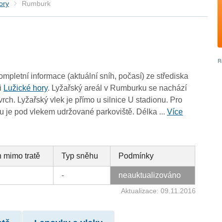
ory
Rumburk
ompletní informace (aktuální sníh, počasí) ze střediska
i
Lužické hory
. Lyžařský areál v Rumburku se nachází
vrch. Lyžařský vlek je přímo u silnice U stadionu. Pro
u je pod vlekem udržované parkoviště. Délka ...
Více
 mimo tratě
Typ sněhu
Podmínky
-
neauktualizováno
Aktualizace: 09.11.2016