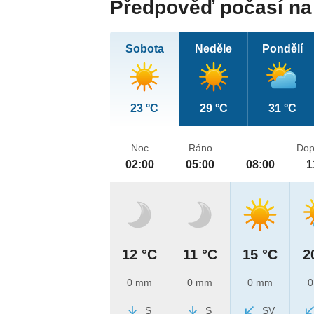
Předpověď počasí na 
Sobota
Neděle
Pondělí
23 °C
29 °C
31 °C
Noc
Ráno
Dop
02:00
05:00
08:00
1
12 °C
11 °C
15 °C
2
0 mm
0 mm
0 mm
0
S
S
SV