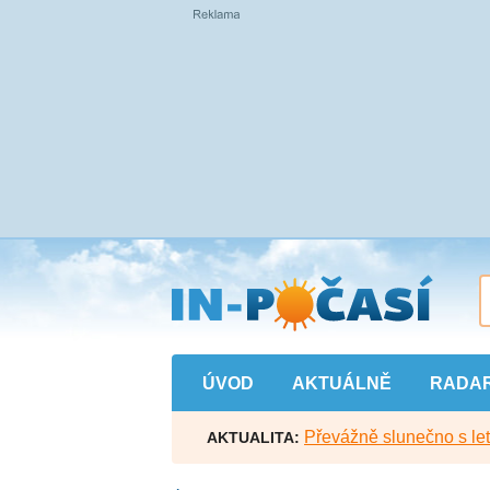
Přejít
na
hlavní
obsah
ÚVOD
AKTUÁLNĚ
RADA
Převážně slunečno s let
AKTUALITA: