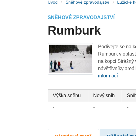
Úvod
Sněhové zpravodajství
Lužické h
SNĚHOVÉ ZPRAVODAJSTVÍ
Rumburk
Podívejte se na k
Rumburk v oblast
na kopci Strážný 
návštěvníky areál
informací
Výška sněhu
Nový sníh
Sníh
-
-
-