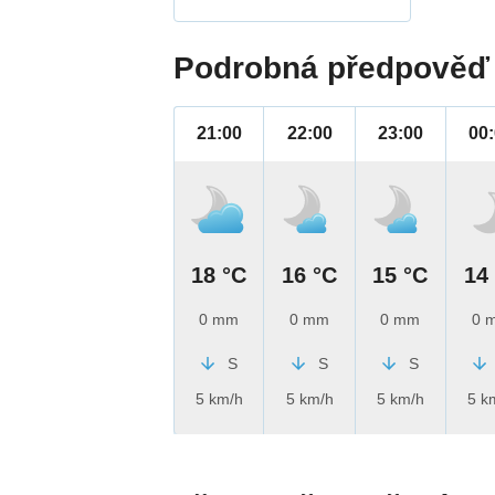
Podrobná předpověď 
21:00
22:00
23:00
00
18 °C
16 °C
15 °C
14
0 mm
0 mm
0 mm
0 
S
S
S
5 km/h
5 km/h
5 km/h
5 k