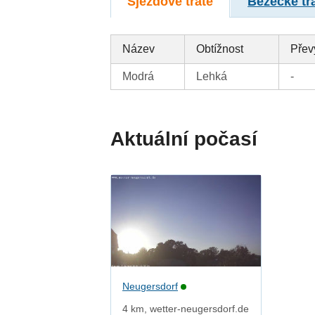
Sjezdové tratě
Běžecké tr
Název
Obtížnost
Přev
Modrá
Lehká
-
Aktuální počasí
Neugersdorf
4 km, wetter-neugersdorf.de