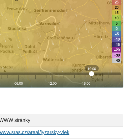
WWW stránky
www.sras.cz/areal/lyzarsky-vlek