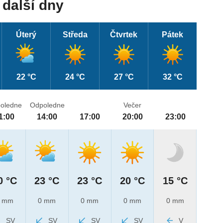
další dny
Úterý
Středa
Čtvrtek
Pátek
22 °C
24 °C
27 °C
32 °C
oledne
Odpoledne
Večer
1:00
14:00
17:00
20:00
23:00
0 °C
23 °C
23 °C
20 °C
15 °C
 mm
0 mm
0 mm
0 mm
0 mm
SV
SV
SV
SV
V