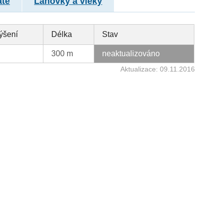
atě
Lanovky a vleky
ýšení
Délka
Stav
300 m
neaktualizováno
Aktualizace: 09.11.2016