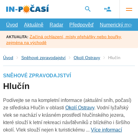
Přejít
na
hlavní
obsah
Úvod
Aktuálně
Radar
Předpověď
Numerický model
Začíná ochlazení, místy přeháňky nebo bouřky,
AKTUALITA:
zejména na východě
Úvod
Sněhové zpravodajství
Okolí Ostravy
Hlučín
SNĚHOVÉ ZPRAVODAJSTVÍ
Hlučín
Podívejte se na kompletní informace (aktuální sníh, počasí)
ze střediska Hlučín v oblasti
Okolí Ostravy
. Vodní lyžařský
vlek se nachází v krásném prostředí hlučínského jezera,
které slouží k letní rekreaci návštěvníků z blízkého i širšího
okolí. Vlek slouží nejen k turistickému ...
Více informací