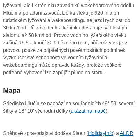
lyžování, ale i k tréninku závodníků wakeboardového oddílu
Hlučín a pořádání závodů. Délka vleku je 920 m a při
turistickém lyžování a wakeboardingu se jezdí rychlostí do
30 km/hod. Při závodech a tréninku dosahuje rychlost při
slalomu až 58 km/hod. Provoz vodního lyžařského vleku
začíná 15.5 a končí 30.9 běžného roku, přičemž vlek je v
provozu pouze za přijatelných povětrnostních podmínek.
Vyzkoušet své schopnosti ve vodním lyžování a
wakeboardingu může opravdu každý, protože veškeré
potřebné vybavení lze zapůjčit přímo na startu.
Mapa
Středisko Hlučín se nachází na souřadnicích 49° 53' severní
šířky a 18° 10' východní délky (
ukázat na mapě
).
Sněhové zpravodajství dodáva Sitour (
Holidayinfo
) a
ALDR