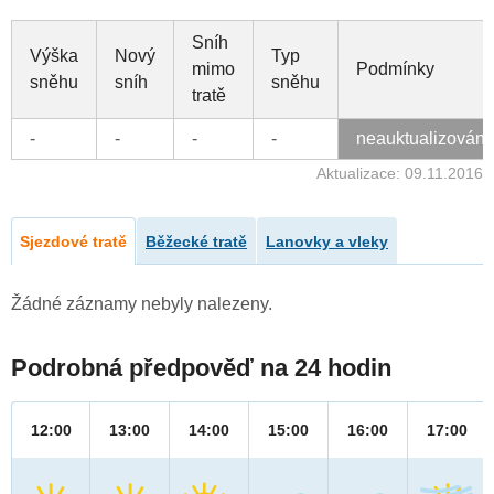
Sníh
Výška
Nový
Typ
mimo
Podmínky
sněhu
sníh
sněhu
tratě
-
-
-
-
neauktualizován
Aktualizace: 09.11.2016
Sjezdové tratě
Běžecké tratě
Lanovky a vleky
Žádné záznamy nebyly nalezeny.
Podrobná předpověď na 24 hodin
12:00
13:00
14:00
15:00
16:00
17:00