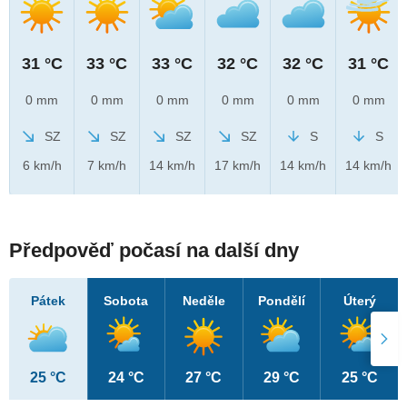
31 °C
33 °C
33 °C
32 °C
32 °C
31 °C
0 mm
0 mm
0 mm
0 mm
0 mm
0 mm
SZ
SZ
SZ
SZ
S
S
6 km/h
7 km/h
14 km/h
17 km/h
14 km/h
14 km/h
Předpověď počasí na další dny
Pátek
Sobota
Neděle
Pondělí
Úterý
25 °C
24 °C
27 °C
29 °C
25 °C