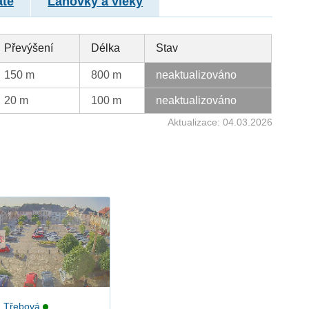
atě
Lanovky a vleky
Převýšení
Délka
Stav
150 m
800 m
neaktualizováno
20 m
100 m
neaktualizováno
Aktualizace: 04.03.2026
 Třebová