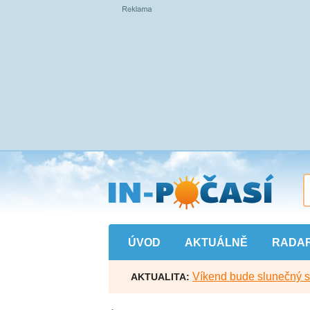
Přejít
na
hlavní
obsah
ÚVOD
AKTUÁLNĚ
RADA
Víkend bude slunečný s l
AKTUALITA: