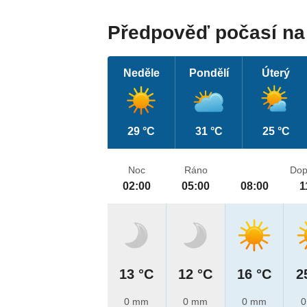
Předpověď počasí na 
Neděle
Pondělí
Úterý
29 °C
31 °C
25 °C
Noc
Ráno
Dop
02:00
05:00
08:00
1
13 °C
12 °C
16 °C
2
0 mm
0 mm
0 mm
0