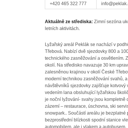
+420 465 322 777
info@peklak.
Aktuálně ze střediska:
Zimní sezóna uko
letních aktivitách.
Lyžařský areál Peklák se nachází v podh
Třebová. Nabízí dvě sjezdovky 800 a 10
technického zasněžování a osvětlením. Ze
okolí. Na středisko navazuje 30 km upra
zalesněnou krajinou v okolí České Třebov
moderní technikou zasněžování svahů, a
návštěvníků sjezdovky zajišťuje kotvový 
vedením lana obsluhující lyžařskou škol
je noční lyžování- svahy jsou kompletně 
zázemí – restaurace, úschovna, ski servi
snowpark.. Součástí areálu je bezplatné 
bezprostřední blízkosti spodní stanice vl
automobilem, ale i vlakem a autobusem.