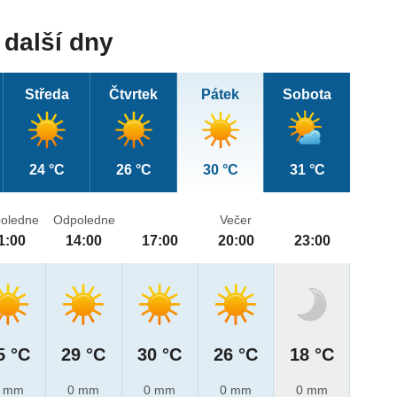
další dny
Středa
Čtvrtek
Pátek
Sobota
24 °C
26 °C
30 °C
31 °C
oledne
Odpoledne
Večer
1:00
14:00
17:00
20:00
23:00
5 °C
29 °C
30 °C
26 °C
18 °C
 mm
0 mm
0 mm
0 mm
0 mm