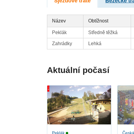
Sjezdové tratě
Běžecké tr
Název
Obtížnost
Peklák
Středně těžká
Zahrádky
Lehká
Aktuální počasí
Peklák
Česká