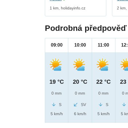
1 km, holidayinfo.cz
2 km,
Podrobná předpověď 
09:00
10:00
11:00
12
19 °C
20 °C
22 °C
23
0 mm
0 mm
0 mm
0 
S
SV
S
5 km/h
6 km/h
5 km/h
5 k