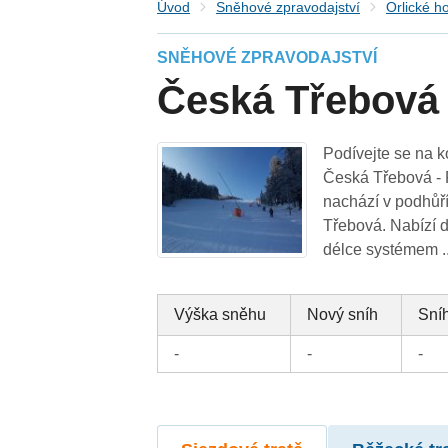
Úvod
Sněhové zpravodajství
Orlické h
SNĚHOVÉ ZPRAVODAJSTVÍ
Česká Třebová 
Podívejte se na k
Česká Třebová - 
nachází v podhůří
Třebová. Nabízí 
délce systémem .
Výška sněhu
Nový sníh
Sníh
-
-
-