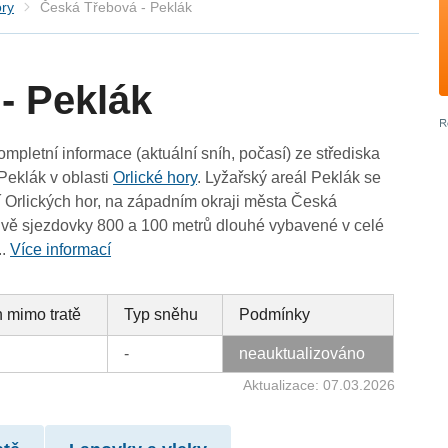
ory
Česká Třebová - Peklák
- Peklák
ompletní informace (aktuální sníh, počasí) ze střediska
Peklák v oblasti
Orlické hory
. Lyžařský areál Peklák se
 Orlických hor, na západním okraji města Česká
dvě sjezdovky 800 a 100 metrů dlouhé vybavené v celé
..
Více informací
 mimo tratě
Typ sněhu
Podmínky
-
neauktualizováno
Aktualizace: 07.03.2026