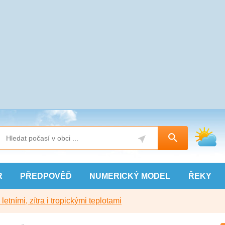
R
PŘEDPOVĚĎ
NUMERICKÝ
MODEL
ŘEKY
etními, zítra i tropickými teplotami