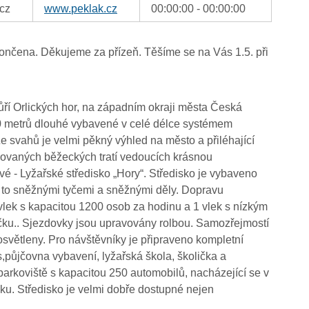
cz
www.peklak.cz
00:00:00 - 00:00:00
nčena. Děkujeme za přízeň. Těšíme se na Vás 1.5. při
ůří Orlických hor, na západním okraji města Česká
0 metrů dlouhé vybavené v celé délce systémem
 svahů je velmi pěkný výhled na město a přiléhající
vovaných běžeckých tratí vedoucích krásnou
é - Lyžařské středisko „Hory“. Středisko je vybaveno
 to sněžnými tyčemi a sněžnými děly. Dopravu
vlek s kapacitou 1200 osob za hodinu a 1 vlek s nízkým
ičku.. Sjezdovky jsou upravovány rolbou. Samozřejmostí
osvětleny. Pro návštěvníky je připraveno kompletní
s,půjčovna vybavení, lyžařská škola, školička a
parkoviště s kapacitou 250 automobilů, nacházející se v
eku. Středisko je velmi dobře dostupné nejen