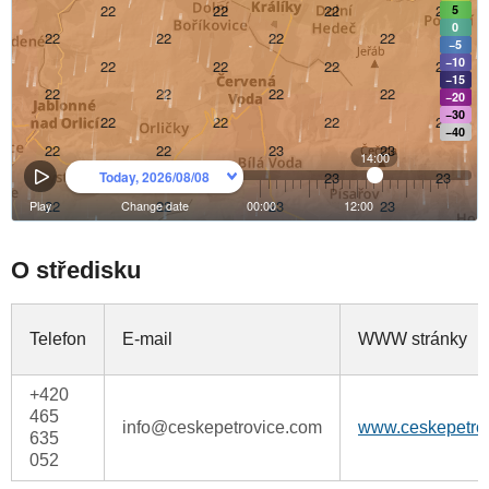
O středisku
Telefon
E-mail
WWW stránky
+420
465
info@ceskepetrovice.com
www.ceskepetro
635
052