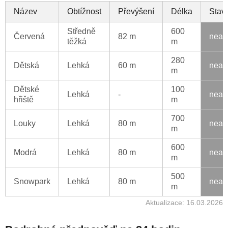
Název
Obtížnost
Převýšení
Délka
Stav
Středně
600
Červená
82 m
neak
těžká
m
280
Dětská
Lehká
60 m
neak
m
Dětské
100
Lehká
-
neak
hřiště
m
700
Louky
Lehká
80 m
neak
m
600
Modrá
Lehká
80 m
neak
m
500
Snowpark
Lehká
80 m
neak
m
Aktualizace: 16.03.2026