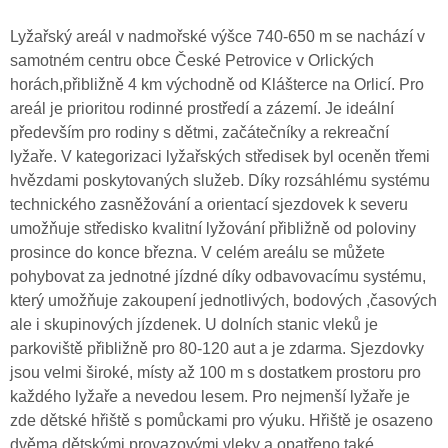
Lyžařský areál v nadmořské výšce 740-650 m se nachází v
samotném centru obce České Petrovice v Orlických
horách,přibližně 4 km východně od Klášterce na Orlicí. Pro
areál je prioritou rodinné prostředí a zázemí. Je ideální
především pro rodiny s dětmi, začátečníky a rekreační
lyžaře. V kategorizaci lyžařských středisek byl oceněn třemi
hvězdami poskytovaných služeb. Díky rozsáhlému systému
technického zasněžování a orientací sjezdovek k severu
umožňuje středisko kvalitní lyžování přibližně od poloviny
prosince do konce března. V celém areálu se můžete
pohybovat za jednotné jízdné díky odbavovacímu systému,
který umožňuje zakoupení jednotlivých, bodových ,časových
ale i skupinových jízdenek. U dolních stanic vleků je
parkoviště přibližně pro 80-120 aut a je zdarma. Sjezdovky
jsou velmi široké, místy až 100 m s dostatkem prostoru pro
každého lyžaře a nevedou lesem. Pro nejmenší lyžaře je
zde dětské hřiště s pomůckami pro výuku. Hřiště je osazeno
dvěma dětskými provazovými vleky a opatřeno také