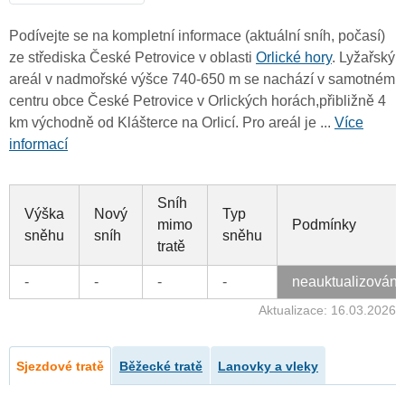
Podívejte se na kompletní informace (aktuální sníh, počasí)
ze střediska České Petrovice v oblasti
Orlické hory
. Lyžařský
areál v nadmořské výšce 740-650 m se nachází v samotném
centru obce České Petrovice v Orlických horách,přibližně 4
km východně od Klášterce na Orlicí. Pro areál je ...
Více
informací
Sníh
Výška
Nový
Typ
mimo
Podmínky
sněhu
sníh
sněhu
tratě
-
-
-
-
neauktualizován
Aktualizace: 16.03.2026
Sjezdové tratě
Běžecké tratě
Lanovky a vleky