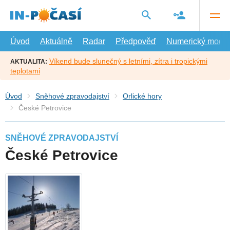
Přejít
na
hlavní
obsah
Úvod
Aktuálně
Radar
Předpověď
Numerický model
Víkend bude slunečný s letními, zítra i tropickými
AKTUALITA:
teplotami
Úvod
Sněhové zpravodajství
Orlické hory
České Petrovice
SNĚHOVÉ ZPRAVODAJSTVÍ
České Petrovice