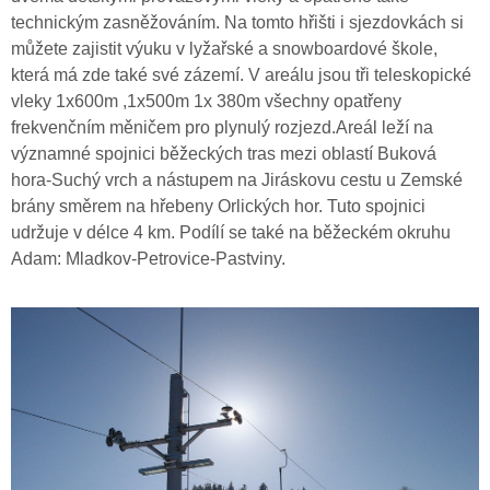
technickým zasněžováním. Na tomto hřišti i sjezdovkách si
můžete zajistit výuku v lyžařské a snowboardové škole,
která má zde také své zázemí. V areálu jsou tři teleskopické
vleky 1x600m ,1x500m 1x 380m všechny opatřeny
frekvenčním měničem pro plynulý rozjezd.Areál leží na
významné spojnici běžeckých tras mezi oblastí Buková
hora-Suchý vrch a nástupem na Jiráskovu cestu u Zemské
brány směrem na hřebeny Orlických hor. Tuto spojnici
udržuje v délce 4 km. Podílí se také na běžeckém okruhu
Adam: Mladkov-Petrovice-Pastviny.