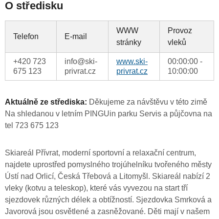
O středisku
WWW
Provoz
Telefon
E-mail
stránky
vleků
+420 723
info@ski-
www.ski-
00:00:00 -
675 123
privrat.cz
privrat.cz
10:00:00
Aktuálně ze střediska:
Děkujeme za návštěvu v této zimě
Na shledanou v letním PINGUin parku Servis a půjčovna na
tel 723 675 123
Skiareál Přívrat, moderní sportovní a relaxační centrum,
najdete uprostřed pomyslného trojúhelníku tvořeného městy
Ústí nad Orlicí, Česká Třebová a Litomyšl. Skiareál nabízí 2
vleky (kotvu a teleskop), které vás vyvezou na start tří
sjezdovek různých délek a obtížností. Sjezdovka Smrková a
Javorová jsou osvětlené a zasněžované. Děti mají v našem