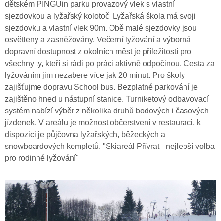
dětském PINGUin parku provazový vlek s vlastní
sjezdovkou a lyžařský kolotoč. Lyžařská škola má svoji
sjezdovku a vlastní vlek 90m. Obě malé sjezdovky jsou
osvětleny a zasněžovány. Večerní lyžování a výborná
dopravní dostupnost z okolních měst je příležitostí pro
všechny ty, kteří si rádi po práci aktivně odpočinou. Cesta za
lyžováním jim nezabere více jak 20 minut. Pro školy
zajišťujme dopravu School bus. Bezplatné parkování je
zajištěno hned u nástupní stanice. Turniketový odbavovací
systém nabízí výběr z několika druhů bodových i časových
jízdenek. V areálu je možnost občerstvení v restauraci, k
dispozici je půjčovna lyžařských, běžeckých a
snowboardových kompletů. "Skiareál Přívrat - nejlepší volba
pro rodinné lyžování"