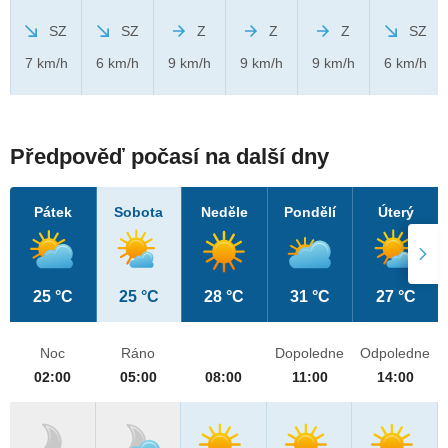
SZ
SZ
Z
Z
Z
SZ
7 km/h
6 km/h
9 km/h
9 km/h
9 km/h
6 km/h
Předpověď počasí na další dny
Pátek
Sobota
Neděle
Pondělí
Úterý
25 °C
25 °C
28 °C
31 °C
27 °C
Noc
Ráno
Dopoledne
Odpoledne
02:00
05:00
08:00
11:00
14:00