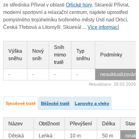
ze střediska Přívrat v oblasti
Orlické hory
. Skiareál Přívrat,
moderní sportovní a relaxační centrum, najdete uprostřed
pomyslného trojúhelníku tvořeného městy Ústí nad Orlicí,
Česká Třebová a Litomyšl. Skiareál ...
Více informací
Sníh
Výška
Nový
Typ
mimo
Podmínky
sněhu
sníh
sněhu
tratě
-
-
-
-
neauktualizován
Aktualizace: 28.02.2026
Sjezdové tratě
Běžecké tratě
Lanovky a vleky
Název
Obtížnost
Převýšení
Délka
Stav
Dětská
Lehká
10 m
50 m
neakt