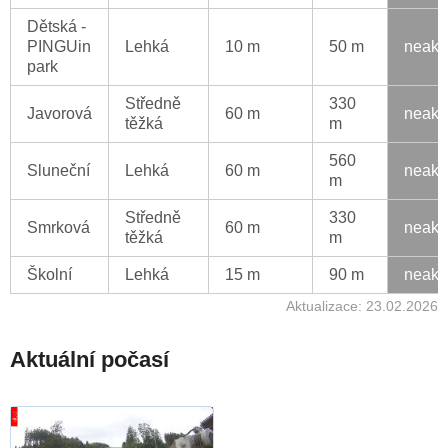
Dětská -
PINGUin
Lehká
10 m
50 m
neakt
park
Středně
330
Javorová
60 m
neakt
těžká
m
560
Sluneční
Lehká
60 m
neakt
m
Středně
330
Smrková
60 m
neakt
těžká
m
Školní
Lehká
15 m
90 m
neakt
Aktualizace: 23.02.2026
Aktuální počasí