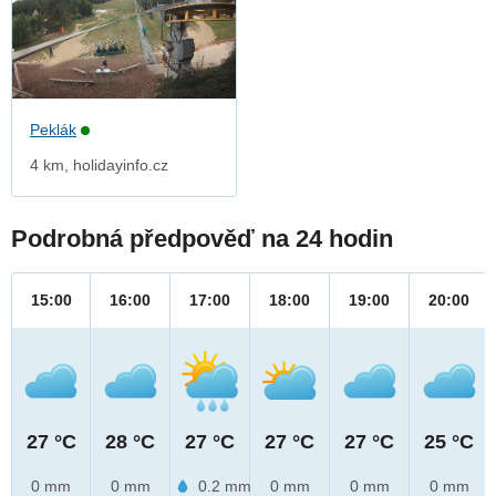
Peklák
4 km, holidayinfo.cz
Podrobná předpověď na 24 hodin
15:00
16:00
17:00
18:00
19:00
20:00
27 °C
28 °C
27 °C
27 °C
27 °C
25 °C
0 mm
0 mm
0.2 mm
0 mm
0 mm
0 mm