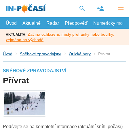
Přejít
na
hlavní
obsah
Úvod
Aktuálně
Radar
Předpověď
Numerický model
Začíná ochlazení, místy přeháňky nebo bouřky,
AKTUALITA:
zejména na východě
Úvod
Sněhové zpravodajství
Orlické hory
Přívrat
SNĚHOVÉ ZPRAVODAJSTVÍ
Přívrat
Podívejte se na kompletní informace (aktuální sníh, počasí)