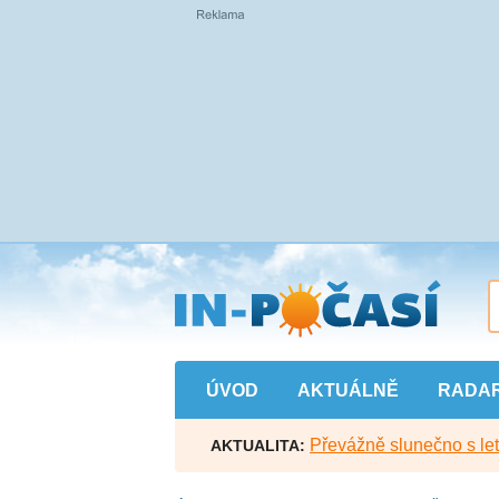
Přejít
na
hlavní
obsah
ÚVOD
AKTUÁLNĚ
RADA
Převážně slunečno s let
AKTUALITA: