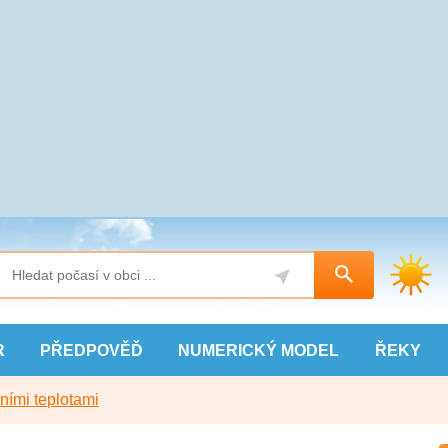
R
PŘEDPOVĚĎ
NUMERICKÝ
MODEL
ŘEKY
ními teplotami