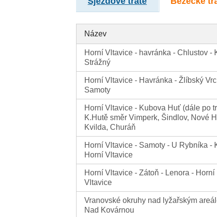
Sjezdové tratě
Běžecké tr
Název
Horní Vltavice - havránka - Chlustov - 
Strážný
Horní Vltavice - Havránka - Žlíbský Vrc
Samoty
Horní Vltavice - Kubova Huť (dále po tr
K.Hutě směr Vimperk, Šindlov, Nové H
Kvilda, Churáň
Horní Vltavice - Samoty - U Rybníka - K
Horní Vltavice
Horní Vltavice - Zátoň - Lenora - Horní
Vltavice
Vranovské okruhy nad lyžařským areá
Nad Kovárnou