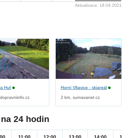
Aktualizace: 18.04.2021
a Huť
Horní Vltavice - skiareál
dopravniinfo.cz
2 km, sumavanet.cz
na 24 hodin
:00
11:00
12:00
13:00
14:00
15:00