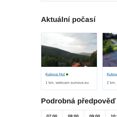
Aktuální počasí
Kubova Huť
Kubov
1 km, webcam.sumava.eu
2 km, 
Podrobná předpověď 
07:00
08:00
09:00
10