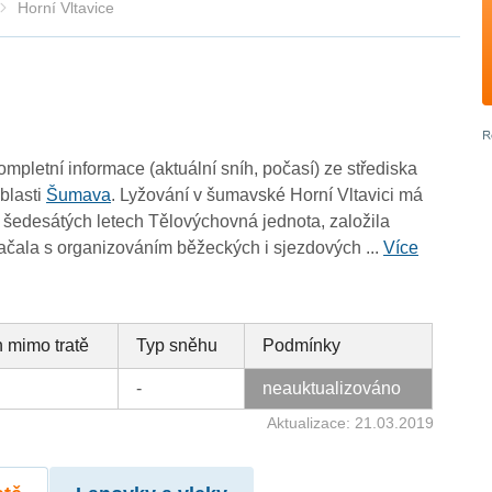
Horní Vltavice
ompletní informace (aktuální sníh, počasí) ze střediska
oblasti
Šumava
. Lyžování v šumavské Horní Vltavici má
V šedesátých letech Tělovýchovná jednota, založila
začala s organizováním běžeckých i sjezdových ...
Více
 mimo tratě
Typ sněhu
Podmínky
-
neauktualizováno
Aktualizace: 21.03.2019