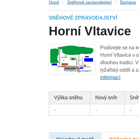
Úvod
Sněhové zpravodajství
Šumava
SNĚHOVÉ ZPRAVODAJSTVÍ
Horní Vltavice
Podívejte se na k
Horní Vltavice v 
dlouhou tradici. 
lyžařský oddíl a 
informací
Výška sněhu
Nový sníh
Sníh
-
-
-