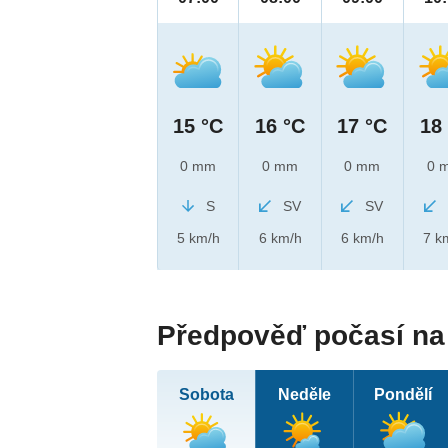
15 °C
16 °C
17 °C
18
0 mm
0 mm
0 mm
0 
S
SV
SV
5 km/h
6 km/h
6 km/h
7 k
Předpověď počasí na 
Sobota
Neděle
Pondělí