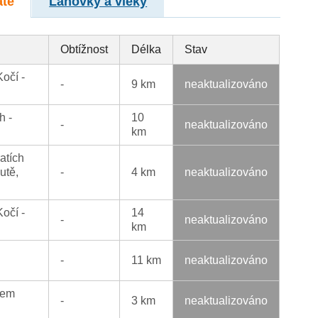
atě
Lanovky a vleky
Obtížnost
Délka
Stav
Kočí -
-
9 km
neaktualizováno
h -
10
-
neaktualizováno
km
atích
utě,
-
4 km
neaktualizováno
očí -
14
-
neaktualizováno
km
-
11 km
neaktualizováno
lem
-
3 km
neaktualizováno