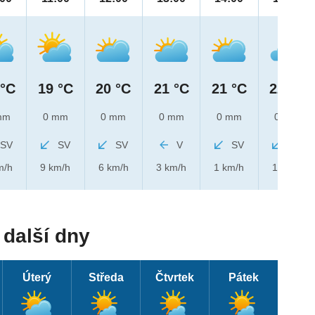
 °C
19 °C
20 °C
21 °C
21 °C
22 °C
mm
0 mm
0 mm
0 mm
0 mm
0 mm
SV
SV
SV
V
SV
SV
m/h
9 km/h
6 km/h
3 km/h
1 km/h
1 km/h
další dny
Úterý
Středa
Čtvrtek
Pátek