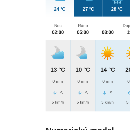
24 °C
27 °C
28 °C
Noc
Ráno
Dop
02:00
05:00
08:00
1
13 °C
10 °C
14 °C
2
0 mm
0 mm
0 mm
0
S
S
S
5 km/h
5 km/h
3 km/h
5