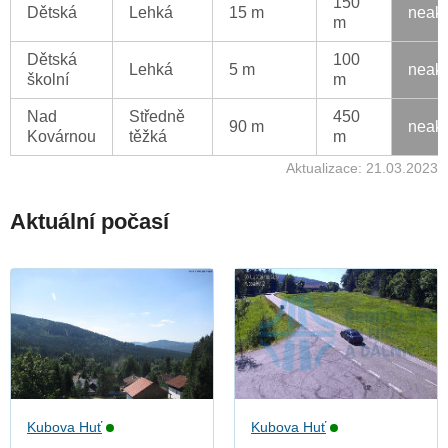
150
Dětská
Lehká
15 m
neakt
m
Dětská
100
Lehká
5 m
neakt
školní
m
Nad
Středně
450
90 m
neakt
Kovárnou
těžká
m
Aktualizace: 21.03.2023
Aktuální počasí
Kubova Huť
Kubova Huť