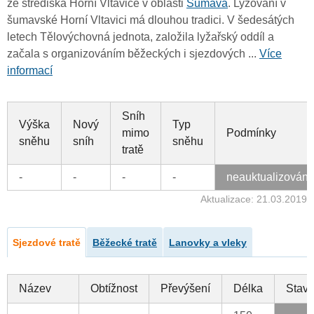
ze střediska Horní Vltavice v oblasti
Šumava
. Lyžování v
šumavské Horní Vltavici má dlouhou tradici. V šedesátých
letech Tělovýchovná jednota, založila lyžařský oddíl a
začala s organizováním běžeckých i sjezdových ...
Více
informací
Sníh
Výška
Nový
Typ
mimo
Podmínky
sněhu
sníh
sněhu
tratě
-
-
-
-
neauktualizován
Aktualizace: 21.03.2019
Sjezdové tratě
Běžecké tratě
Lanovky a vleky
Název
Obtížnost
Převýšení
Délka
Stav