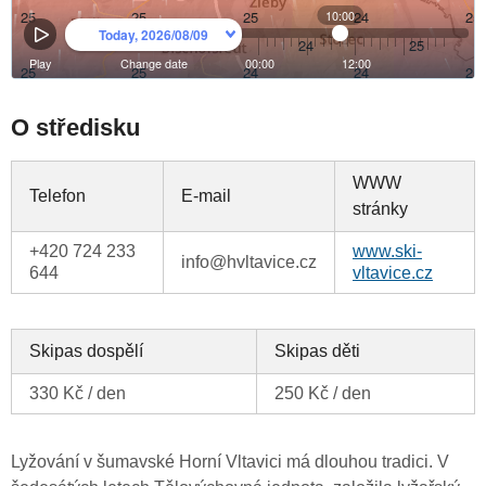
O středisku
WWW
Telefon
E-mail
stránky
+420 724 233
www.ski-
info@hvltavice.cz
644
vltavice.cz
Skipas dospělí
Skipas děti
330 Kč / den
250 Kč / den
Lyžování v šumavské Horní Vltavici má dlouhou tradici. V