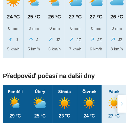
24 °C
25 °C
26 °C
27 °C
27 °C
26 °C
0 mm
0 mm
0 mm
0 mm
0 mm
0 mm
J
J
JZ
JZ
JZ
JZ
5 km/h
5 km/h
6 km/h
7 km/h
6 km/h
8 km/h
Předpověď počasí na další dny
Pondělí
Úterý
Středa
Čtvrtek
Pátek
29 °C
25 °C
23 °C
24 °C
27 °C