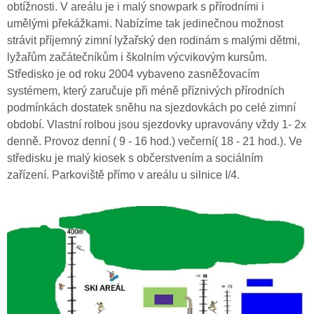
obtížnosti. V areálu je i malý snowpark s přírodními i
umělými překážkami. Nabízíme tak jedinečnou možnost
strávit příjemný zimní lyžařský den rodinám s malými dětmi,
lyžařům začátečníkům i školním výcvikovým kursům.
Středisko je od roku 2004 vybaveno zasněžovacím
systémem, který zaručuje při méně příznivých přírodních
podmínkách dostatek sněhu na sjezdovkách po celé zimní
období. Vlastní rolbou jsou sjezdovky upravovány vždy 1- 2x
denně. Provoz denní ( 9 - 16 hod.) večerní( 18 - 21 hod.). Ve
středisku je malý kiosek s občerstvením a sociálním
zařízení. Parkoviště přímo v areálu u silnice I/4.