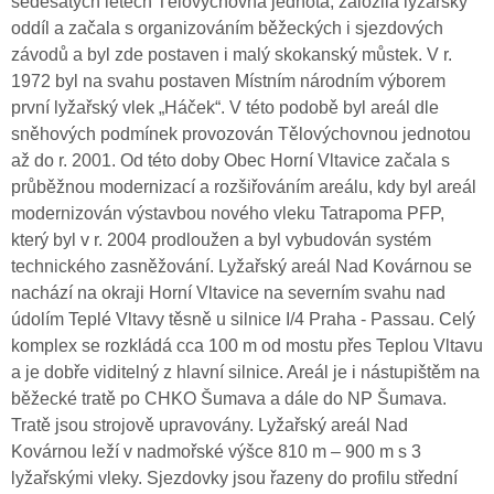
šedesátých letech Tělovýchovná jednota, založila lyžařský
oddíl a začala s organizováním běžeckých i sjezdových
závodů a byl zde postaven i malý skokanský můstek. V r.
1972 byl na svahu postaven Místním národním výborem
první lyžařský vlek „Háček“. V této podobě byl areál dle
sněhových podmínek provozován Tělovýchovnou jednotou
až do r. 2001. Od této doby Obec Horní Vltavice začala s
průběžnou modernizací a rozšiřováním areálu, kdy byl areál
modernizován výstavbou nového vleku Tatrapoma PFP,
který byl v r. 2004 prodloužen a byl vybudován systém
technického zasněžování. Lyžařský areál Nad Kovárnou se
nachází na okraji Horní Vltavice na severním svahu nad
údolím Teplé Vltavy těsně u silnice I/4 Praha - Passau. Celý
komplex se rozkládá cca 100 m od mostu přes Teplou Vltavu
a je dobře viditelný z hlavní silnice. Areál je i nástupištěm na
běžecké tratě po CHKO Šumava a dále do NP Šumava.
Tratě jsou strojově upravovány. Lyžařský areál Nad
Kovárnou leží v nadmořské výšce 810 m – 900 m s 3
lyžařskými vleky. Sjezdovky jsou řazeny do profilu střední