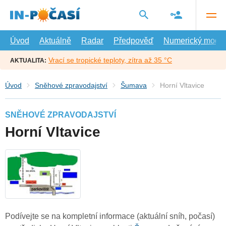
Přejít
na
hlavní
obsah
Úvod
Aktuálně
Radar
Předpověď
Numerický model
Vrací se tropické teploty, zítra až 35 °C
AKTUALITA:
Úvod
Sněhové zpravodajství
Šumava
Horní Vltavice
SNĚHOVÉ ZPRAVODAJSTVÍ
Horní Vltavice
Podívejte se na kompletní informace (aktuální sníh, počasí)