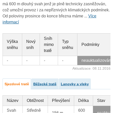
má 600 m dlouhý svah jenž je plně technicky zasněžován,
což umožní provoz i za nepříznivých klimatických podmínek.
Od poloviny prosince do konce března máme ...
Více
informací
Sníh
Výška
Nový
Typ
mimo
Podmínky
sněhu
sníh
sněhu
tratě
-
-
-
-
neauktualizován
Aktualizace: 08.11.2016
Sjezdové tratě
Běžecké tratě
Lanovky a vleky
Název
Obtížnost
Převýšení
Délka
Stav
Svah
Středně
600
156 m
neaktual