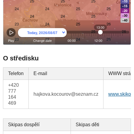
O středisku
Telefon
E-mail
WWW strán
+420
777
hajkova.kocourov@seznam.cz
www.skikoc
164
469
Skipas dospělí
Skipas děti