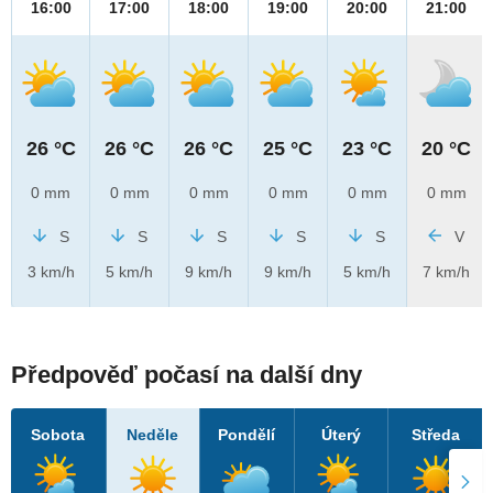
16:00
17:00
18:00
19:00
20:00
21:00
26 °C
26 °C
26 °C
25 °C
23 °C
20 °C
0 mm
0 mm
0 mm
0 mm
0 mm
0 mm
S
S
S
S
S
V
3 km/h
5 km/h
9 km/h
9 km/h
5 km/h
7 km/h
Předpověď počasí na další dny
Sobota
Neděle
Pondělí
Úterý
Středa