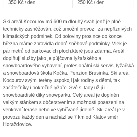
350 Kč / den
250 Kč / den
Ski areál Kocourov má 600 m dlouhý svah jenž je plně
technicky zasněžován, což umožní provoz i za nepříznivých
klimatických podmínek. Od poloviny prosince do konce
března máme zpravidla dobré sněhové podmínky. Vlek je
pár metrů od parkovacích ploch,které jsou zdarma. Areál
doplňují služby jako je půjčovna lyžařského a
snowboardového vybavení, profesionální ski servis, lyžařská
a snowboardová škola Kočka, Penzion Brusinka. Ski areál
Kocourov svými terény uspokojí jak rodiny s dětmi, tak
začátečníky i pokročilé lyžaře. Své si tady užijí i
snowboardisté díky snowparku. Celý areál je doplněn
velkým stánkem s občerstvením s možností posezení na
venkovní terase nebo ve vyhřívané jídelně. Ski areál je v
provozu každý den a nachází se 7 km od Klatov směr
Horažďovice.