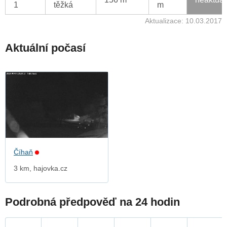
1
těžká
m
Aktualizace: 10.03.2017
Aktuální počasí
Číhaň
3 km, hajovka.cz
Podrobná předpověď na 24 hodin