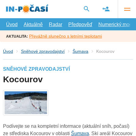
Přejít
na
hlavní
obsah
Úvod
Aktuálně
Radar
Předpověď
Numerický model
Převážně slunečno s letními teplotami
AKTUALITA:
Úvod
Sněhové zpravodajství
Šumava
Kocourov
SNĚHOVÉ ZPRAVODAJSTVÍ
Kocourov
Podívejte se na kompletní informace (aktuální sníh, počasí)
ze střediska Kocourov v oblasti
Šumava
. Ski areál Kocourov