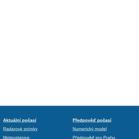
Aktuální počasí
Předpověď počasí
Radarové snímky
Numerický model
Meteostanice
Předpověď pro Prahu