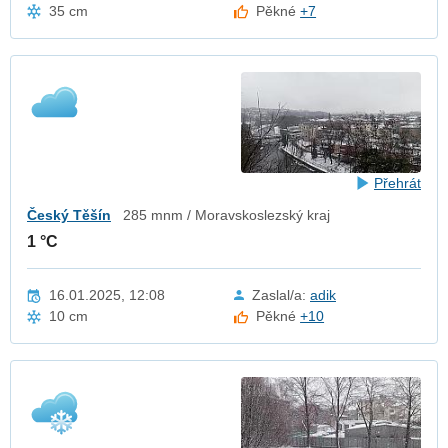
35 cm
Pěkné
+7
Přehrát
Český Těšín
285 mnm / Moravskoslezský kraj
1 °C
16.01.2025, 12:08
Zaslal/a:
adik
10 cm
Pěkné
+10