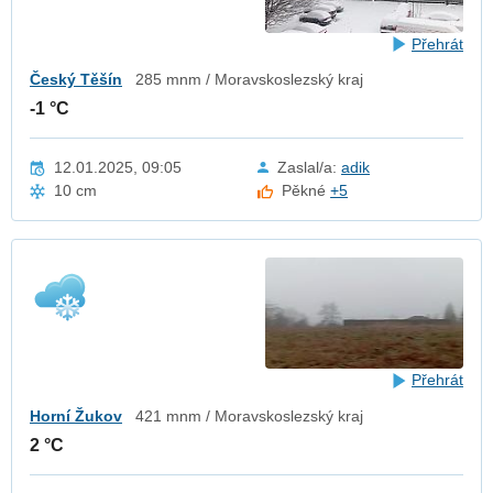
Přehrát
Český Těšín
285 mnm / Moravskoslezský kraj
-1 °C
12.01.2025, 09:05
Zaslal/a:
adik
10 cm
Pěkné
+5
Přehrát
Horní Žukov
421 mnm / Moravskoslezský kraj
2 °C