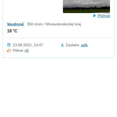
Přehrát
Vendryně
350 mnm / Moravskoslezský kraj
18 °C
13.08.2022, 14:47
Zaslal/a:
adik
Pěkné
+8