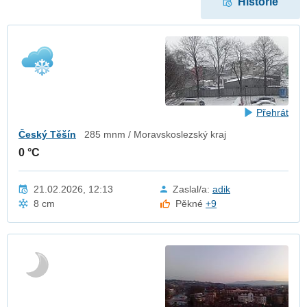
Historie
Přehrát
Český Těšín
285 mnm / Moravskoslezský kraj
0 °C
21.02.2026, 12:13
Zaslal/a:
adik
8 cm
Pěkné
+9