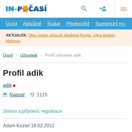
Přejít
na
hlavní
obsah
Úvod
Aktuálně
Radar
Předpověď
Numerický model
Vlnu veder přeruší studená fronta, zítra teploty
AKTUALITA:
klesnou
Úvod
Uživatelé
Profil uživatele adik
Profil adik
adik
Napsat
1115
Jméno a příjmení, registrace
Adam Koziel 18.02.2012