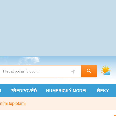
R
PŘEDPOVĚĎ
NUMERICKÝ
MODEL
ŘEKY
ními teplotami