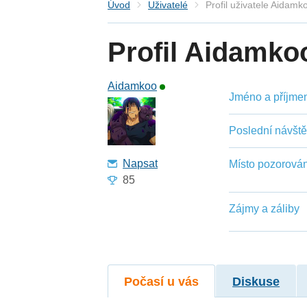
Úvod
Uživatelé
Profil uživatele Aidamk
Profil Aidamko
Aidamkoo
Jméno a příjmení
Poslední návšt
Napsat
Místo pozorován
85
Zájmy a záliby
Počasí u vás
Diskuse