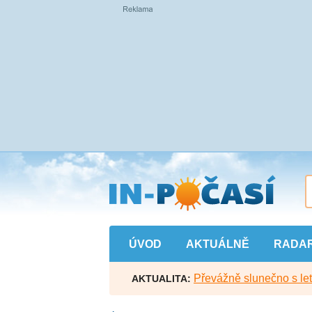
Přejít
na
hlavní
obsah
ÚVOD
AKTUÁLNĚ
RADA
Převážně slunečno s let
AKTUALITA: