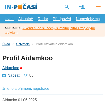
Přejít
na
hlavní
obsah
Úvod
Aktuálně
Radar
Předpověď
Numerický model
Víkend bude slunečný s letními, zítra i tropickými
AKTUALITA:
teplotami
Úvod
Uživatelé
Profil uživatele Aidamkoo
Profil Aidamkoo
Aidamkoo
Napsat
85
Jméno a příjmení, registrace
Aidamko 01.06.2025