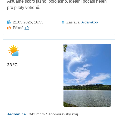
Aktuálně skoro jasno, polojasno. Ideální počasí nejen
pro piloty větroňů.
21.05.2026, 16:53
Zaslal/a:
Aidamkoo
Pěkné
+9
23 °C
Jedovnice
342 mnm / Jihomoravský kraj