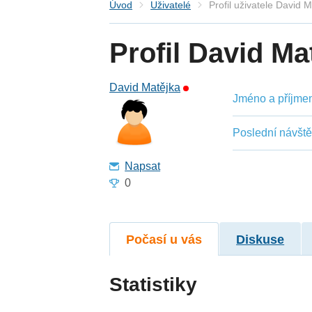
Úvod
Uživatelé
Profil uživatele David 
Profil David Ma
David Matějka
Jméno a příjmení
Poslední návšt
Napsat
0
Počasí u vás
Diskuse
Statistiky