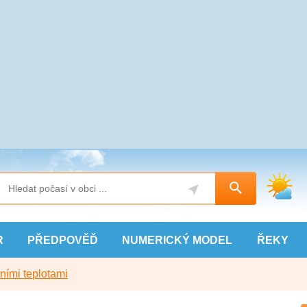
R
PŘEDPOVĚĎ
NUMERICKÝ
MODEL
ŘEKY
ními teplotami