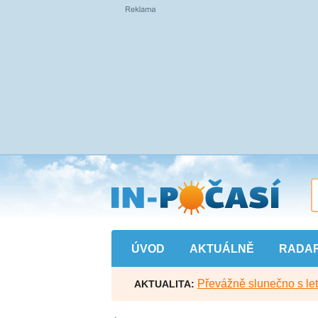
Přejít
na
hlavní
obsah
ÚVOD
AKTUÁLNĚ
RADA
Převážně slunečno s let
AKTUALITA: