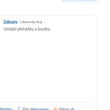
Zákupy
Liberecký kraj
Silnější přeháňky a bouřka.
 Matějka
Přes
Meteoradar
Pěkné
+4