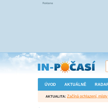
Přejít
na
hlavní
obsah
ÚVOD
AKTUÁLNĚ
RADA
Začíná ochlazení, míst
AKTUALITA: