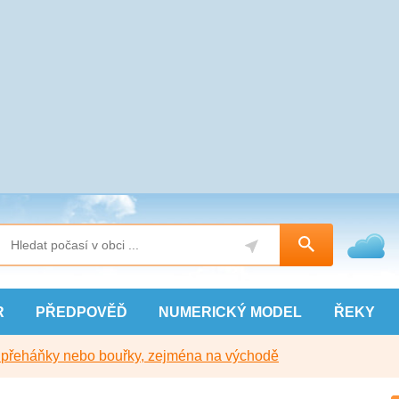
R
PŘEDPOVĚĎ
NUMERICKÝ
MODEL
ŘEKY
y přeháňky nebo bouřky, zejména na východě