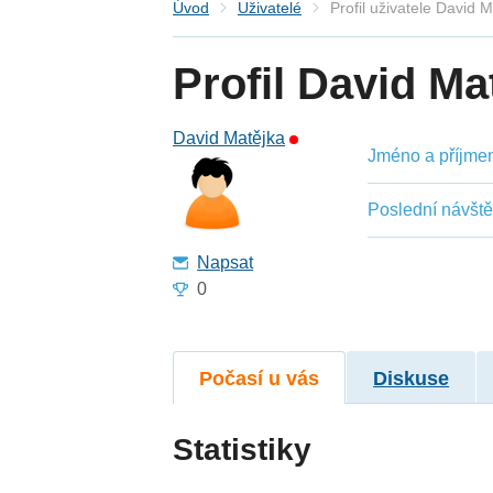
Úvod
Uživatelé
Profil uživatele David 
Profil David Ma
David Matějka
Jméno a příjmení
Poslední návšt
Napsat
0
Počasí u vás
Diskuse
Statistiky