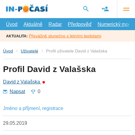
Přejít
na
hlavní
obsah
Úvod
Aktuálně
Radar
Předpověď
Numerický model
Převážně slunečno s letními teplotami
AKTUALITA:
Úvod
Uživatelé
Profil uživatele David z Valašska
Profil David z Valašska
David z Valašska
Napsat
0
Jméno a příjmení, registrace
29.05.2019