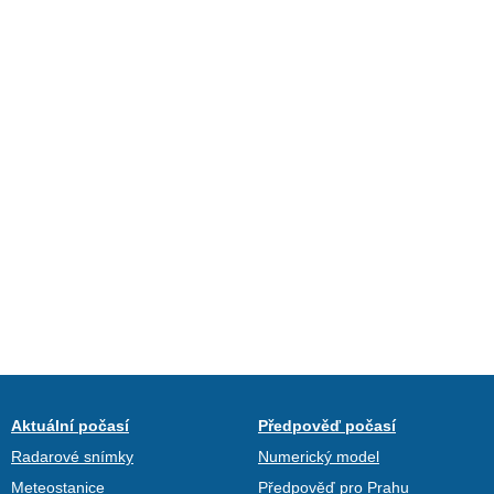
Aktuální počasí
Předpověď počasí
Radarové snímky
Numerický model
Meteostanice
Předpověď pro Prahu