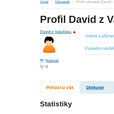
Úvod
Uživatelé
Profil uživatele David z
Profil David z 
David z Valašska
Jméno a příjmení
Poslední návšt
Napsat
0
Počasí u vás
Diskuse
Statistiky