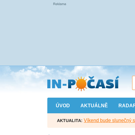
Přejít
na
hlavní
obsah
ÚVOD
AKTUÁLNĚ
RADA
Víkend bude slunečný s l
AKTUALITA: