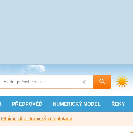
R
PŘEDPOVĚĎ
NUMERICKÝ
MODEL
ŘEKY
etními, zítra i tropickými teplotami