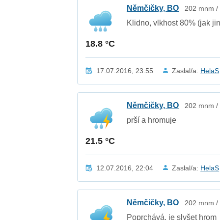
Němčičky, BO
202 mnm / 
Klidno, vlkhost 80% (jak jina
18.8 °C
17.07.2016, 23:55
Zaslal/a:
HelaS
Němčičky, BO
202 mnm / 
prší a hromuje
21.5 °C
12.07.2016, 22:04
Zaslal/a:
HelaS
Němčičky, BO
202 mnm / 
Poprchává, je slyšet hrom