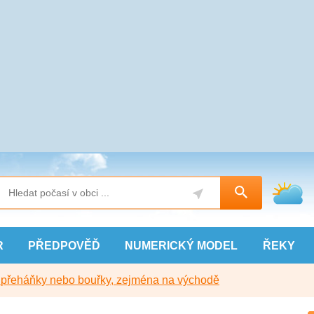
R
PŘEDPOVĚĎ
NUMERICKÝ
MODEL
ŘEKY
y přeháňky nebo bouřky, zejména na východě