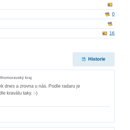
0
16
Historie
ihomoravský kraj
ek dnes a zrovna u nás. Podle radaru je
le kraválu taky. :-)