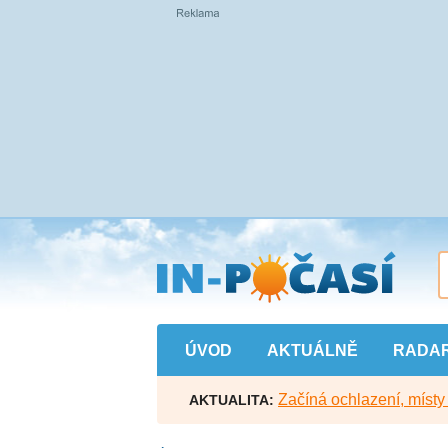
Přejít
na
hlavní
obsah
ÚVOD
AKTUÁLNĚ
RADA
Začíná ochlazení, míst
AKTUALITA: