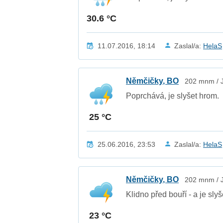
30.6 °C
11.07.2016, 18:14
Zaslal/a:
HelaS
Němčičky, BO
202 mnm / J
Poprchává, je slyšet hrom.
25 °C
25.06.2016, 23:53
Zaslal/a:
HelaS
Němčičky, BO
202 mnm / J
Klidno před bouří - a je slyš
23 °C