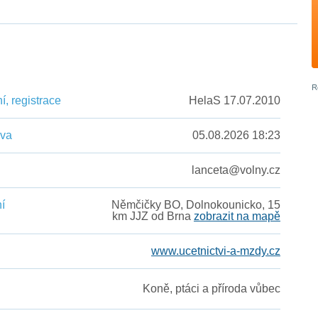
, registrace
HelaS 17.07.2010
ěva
05.08.2026 18:23
lanceta@volny.cz
í
Němčičky BO, Dolnokounicko, 15
km JJZ od Brna
zobrazit na mapě
www.ucetnictvi-a-mzdy.cz
Koně, ptáci a příroda vůbec