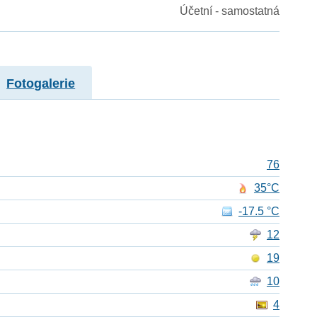
Účetní - samostatná
Fotogalerie
76
35°C
-17.5 °C
12
19
10
4