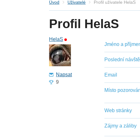
Úvod
Uživatelé
Profil uživatele HelaS
Profil HelaS
HelaS
Jméno a příjmení
Poslední návšt
Napsat
Email
9
Místo pozorován
Web stránky
Zájmy a záliby