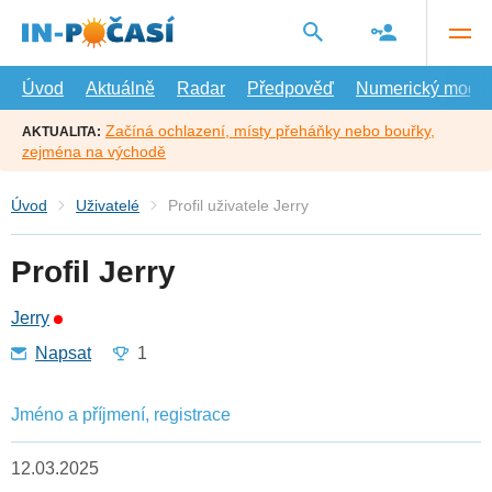
Přejít
na
hlavní
obsah
Úvod
Aktuálně
Radar
Předpověď
Numerický model
Začíná ochlazení, místy přeháňky nebo bouřky,
AKTUALITA:
zejména na východě
Úvod
Uživatelé
Profil uživatele Jerry
Profil Jerry
Jerry
Napsat
1
Jméno a příjmení, registrace
12.03.2025