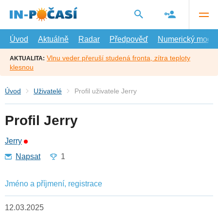
Přejít
na
hlavní
obsah
Úvod
Aktuálně
Radar
Předpověď
Numerický model
Vlnu veder přeruší studená fronta, zítra teploty
AKTUALITA:
klesnou
Úvod
Uživatelé
Profil uživatele Jerry
Profil Jerry
Jerry
Napsat
1
Jméno a příjmení, registrace
12.03.2025