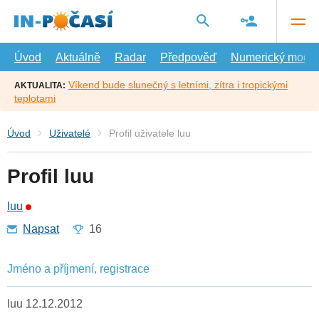
Přejít
na
hlavní
obsah
Úvod
Aktuálně
Radar
Předpověď
Numerický model
Víkend bude slunečný s letními, zítra i tropickými
AKTUALITA:
teplotami
Úvod
Uživatelé
Profil uživatele luu
Profil luu
luu
Napsat
16
Jméno a příjmení, registrace
luu 12.12.2012