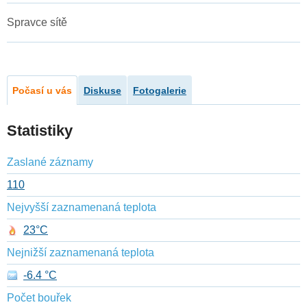
Spravce sítě
Počasí u vás
Diskuse
Fotogalerie
Statistiky
Zaslané záznamy
110
Nejvyšší zaznamenaná teplota
23°C
Nejnižší zaznamenaná teplota
-6.4 °C
Počet bouřek