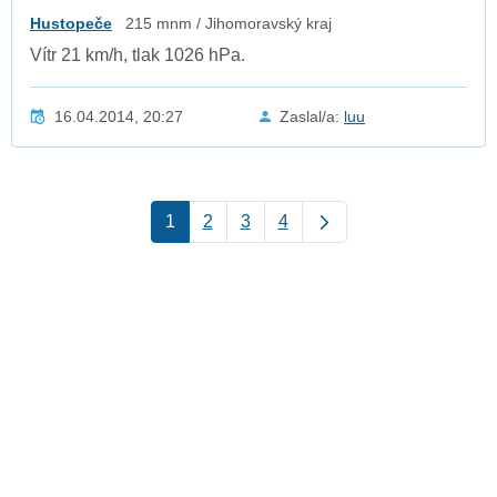
Hustopeče
215 mnm / Jihomoravský kraj
Vítr 21 km/h, tlak 1026 hPa.
16.04.2014, 20:27
Zaslal/a:
luu
1
2
3
4