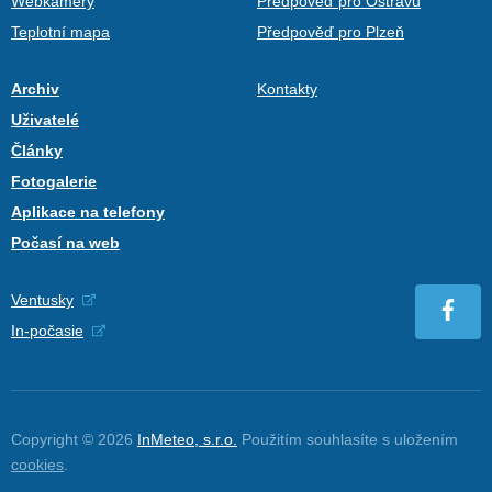
Webkamery
Předpověď pro Ostravu
Teplotní mapa
Předpověď pro Plzeň
Archiv
Kontakty
Uživatelé
Články
Fotogalerie
Aplikace na telefony
Počasí na web
Ventusky
In-počasie
Copyright © 2026
InMeteo, s.r.o.
Použitím souhlasíte s uložením
cookies
.