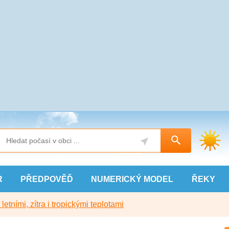
R
PŘEDPOVĚĎ
NUMERICKÝ
MODEL
ŘEKY
etními, zítra i tropickými teplotami