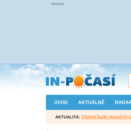
Přejít
na
hlavní
obsah
ÚVOD
AKTUÁLNĚ
RADA
Víkend bude slunečný s l
AKTUALITA: