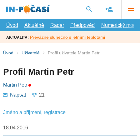
Přejít
na
hlavní
obsah
Úvod
Aktuálně
Radar
Předpověď
Numerický model
Převážně slunečno s letními teplotami
AKTUALITA:
Úvod
Uživatelé
Profil uživatele Martin Petr
Profil Martin Petr
Martin Petr
Napsat
21
Jméno a příjmení, registrace
18.04.2016