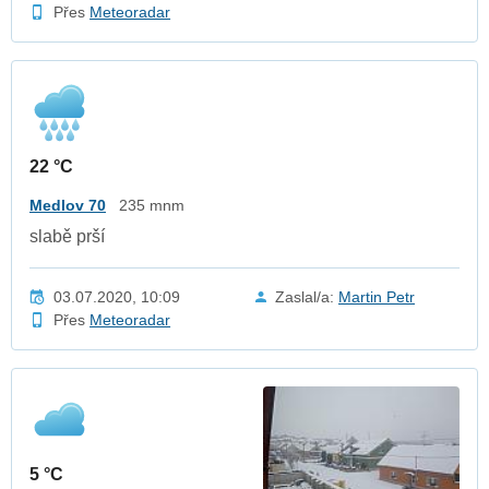
Přes
Meteoradar
22 °C
Medlov 70
235 mnm
slabě prší
03.07.2020, 10:09
Zaslal/a:
Martin Petr
Přes
Meteoradar
5 °C