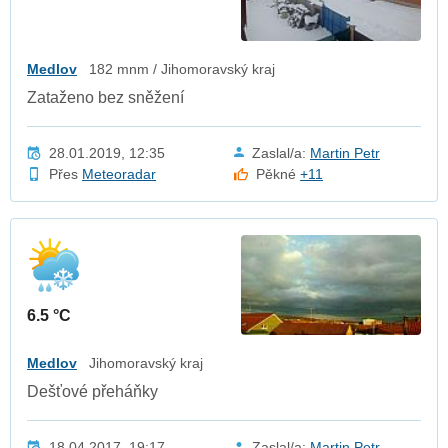
Medlov
182 mnm / Jihomoravský kraj
Zataženo bez sněžení
28.01.2019, 12:35
Zaslal/a:
Martin Petr
Přes
Meteoradar
Pěkné
+11
6.5 °C
Medlov
Jihomoravský kraj
Dešťové přeháňky
18.04.2017, 19:17
Zaslal/a:
Martin Petr