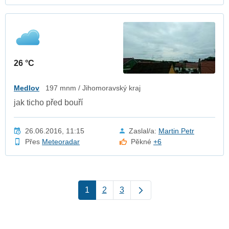
26 °C
Medlov
197 mnm / Jihomoravský kraj
jak ticho před bouří
26.06.2016, 11:15
Zaslal/a:
Martin Petr
Přes
Meteoradar
Pěkné
+6
1
2
3