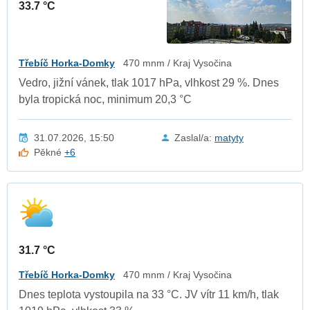
33.7 °C
Třebíč Horka-Domky
470 mnm / Kraj Vysočina
Vedro, jižní vánek, tlak 1017 hPa, vlhkost 29 %. Dnes
byla tropická noc, minimum 20,3 °C
31.07.2026, 15:50
Zaslal/a:
matyty
Pěkné
+6
31.7 °C
Třebíč Horka-Domky
470 mnm / Kraj Vysočina
Dnes teplota vystoupila na 33 °C. JV vítr 11 km/h, tlak