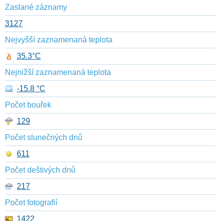
Zaslané záznamy
3127
Nejvyšší zaznamenaná teplota
35.3°C
Nejnižší zaznamenaná teplota
-15.8 °C
Počet bouřek
129
Počet slunečných dnů
611
Počet deštivých dnů
217
Počet fotografií
1422