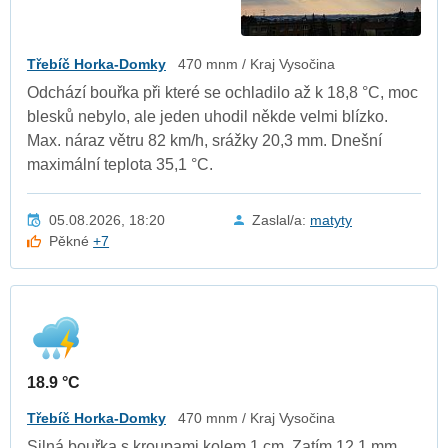
Třebíč Horka-Domky
470 mnm / Kraj Vysočina
Odchází bouřka při které se ochladilo až k 18,8 °C, moc
blesků nebylo, ale jeden uhodil někde velmi blízko.
Max. náraz větru 82 km/h, srážky 20,3 mm. Dnešní
maximální teplota 35,1 °C.
05.08.2026, 18:20
Zaslal/a:
matyty
Pěkné
+7
18.9 °C
Třebíč Horka-Domky
470 mnm / Kraj Vysočina
Silná bouřka s kroupami kolem 1 cm. Zatím 12,1 mm.