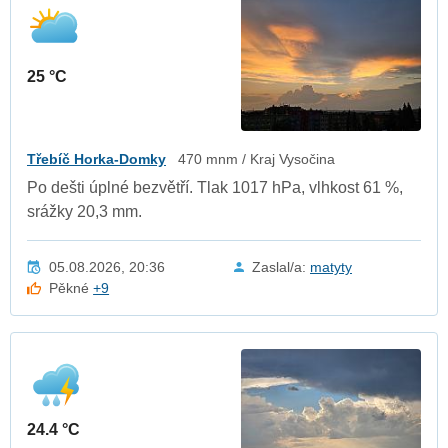
25 °C
Třebíč Horka-Domky
470 mnm / Kraj Vysočina
Po dešti úplné bezvětří. Tlak 1017 hPa, vlhkost 61 %,
srážky 20,3 mm.
05.08.2026, 20:36
Zaslal/a:
matyty
Pěkné
+9
24.4 °C