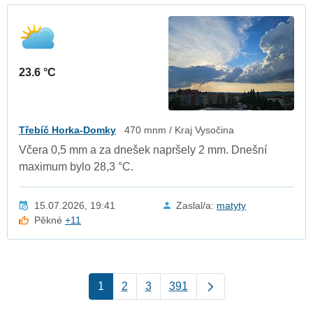
23.6 °C
Třebíč Horka-Domky
470 mnm / Kraj Vysočina
Včera 0,5 mm a za dnešek napršely 2 mm. Dnešní
maximum bylo 28,3 °C.
15.07.2026, 19:41
Zaslal/a:
matyty
Pěkné
+11
1
2
3
391