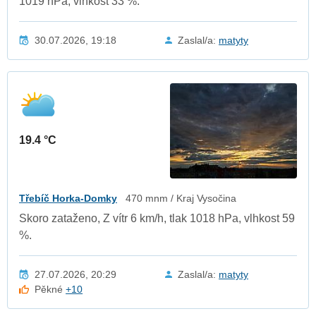
1019 hPa, vlhkost 33 %.
30.07.2026, 19:18
Zaslal/a:
matyty
19.4 °C
Třebíč Horka-Domky
470 mnm / Kraj Vysočina
Skoro zataženo, Z vítr 6 km/h, tlak 1018 hPa, vlhkost 59
%.
27.07.2026, 20:29
Zaslal/a:
matyty
Pěkné
+10