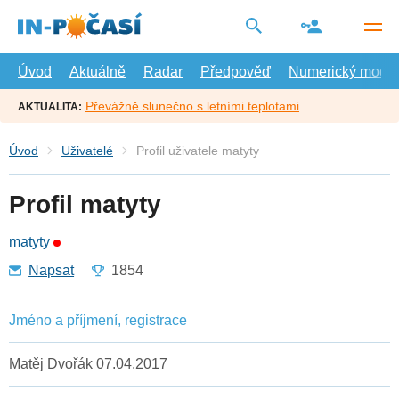
Přejít
na
hlavní
obsah
Úvod
Aktuálně
Radar
Předpověď
Numerický model
Převážně slunečno s letními teplotami
AKTUALITA:
Úvod
Uživatelé
Profil uživatele matyty
Profil matyty
matyty
Napsat
1854
Jméno a příjmení, registrace
Matěj Dvořák 07.04.2017