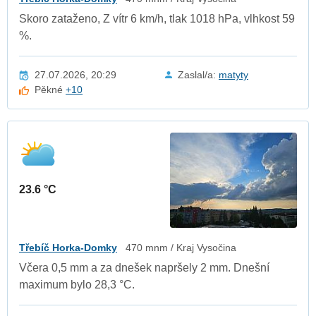
Skoro zataženo, Z vítr 6 km/h, tlak 1018 hPa, vlhkost 59
%.
27.07.2026, 20:29
Zaslal/a:
matyty
Pěkné
+10
23.6 °C
Třebíč Horka-Domky
470 mnm / Kraj Vysočina
Včera 0,5 mm a za dnešek napršely 2 mm. Dnešní
maximum bylo 28,3 °C.