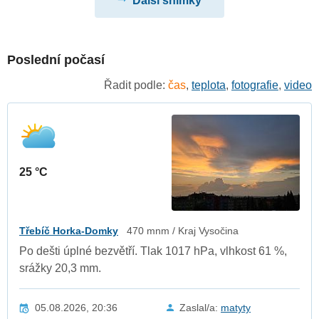
Další snímky
Poslední počasí
Řadit podle:
čas
,
teplota
,
fotografie
,
video
25 °C
Třebíč Horka-Domky
470 mnm / Kraj Vysočina
Po dešti úplné bezvětří. Tlak 1017 hPa, vlhkost 61 %,
srážky 20,3 mm.
05.08.2026, 20:36
Zaslal/a:
matyty