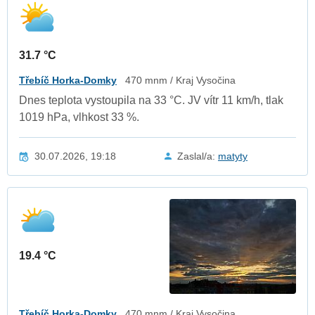
31.7 °C
Třebíč Horka-Domky
470 mnm / Kraj Vysočina
Dnes teplota vystoupila na 33 °C. JV vítr 11 km/h, tlak
1019 hPa, vlhkost 33 %.
30.07.2026, 19:18
Zaslal/a:
matyty
19.4 °C
Třebíč Horka-Domky
470 mnm / Kraj Vysočina