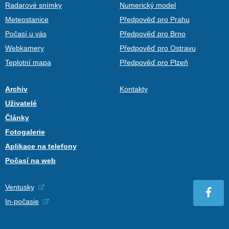
Radarové snímky
Numerický model
Meteostanice
Předpověď pro Prahu
Počasí u vás
Předpověď pro Brno
Webkamery
Předpověď pro Ostravu
Teplotní mapa
Předpověď pro Plzeň
Archiv
Kontakty
Uživatelé
Články
Fotogalerie
Aplikace na telefony
Počasí na web
Ventusky
In-počasie