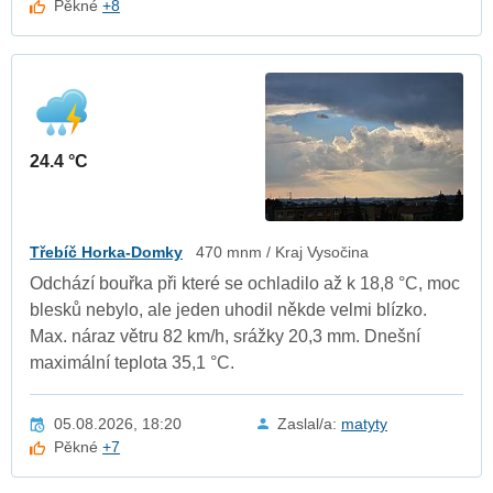
Pěkné
+8
24.4 °C
Třebíč Horka-Domky
470 mnm / Kraj Vysočina
Odchází bouřka při které se ochladilo až k 18,8 °C, moc
blesků nebylo, ale jeden uhodil někde velmi blízko.
Max. náraz větru 82 km/h, srážky 20,3 mm. Dnešní
maximální teplota 35,1 °C.
05.08.2026, 18:20
Zaslal/a:
matyty
Pěkné
+7