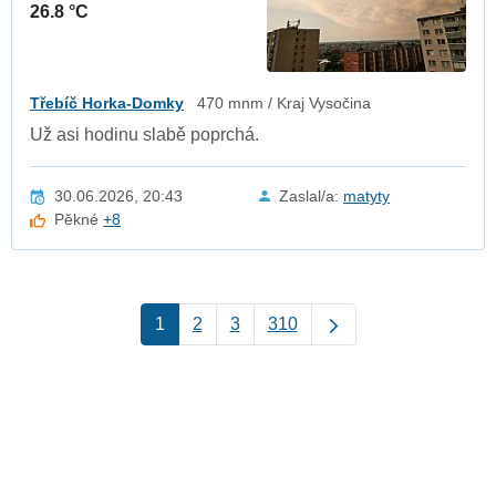
26.8 °C
Třebíč Horka-Domky
470 mnm / Kraj Vysočina
Už asi hodinu slabě poprchá.
30.06.2026, 20:43
Zaslal/a:
matyty
Pěkné
+8
1
2
3
310