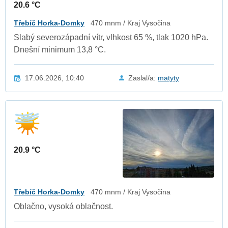
20.6 °C
Třebíč Horka-Domky
470 mnm / Kraj Vysočina
Slabý severozápadní vítr, vlhkost 65 %, tlak 1020 hPa.
Dnešní minimum 13,8 °C.
17.06.2026, 10:40
Zaslal/a:
matyty
20.9 °C
Třebíč Horka-Domky
470 mnm / Kraj Vysočina
Oblačno, vysoká oblačnost.