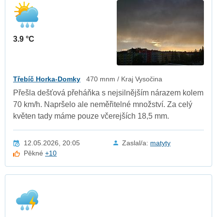
3.9 °C
Třebíč Horka-Domky
470 mnm / Kraj Vysočina
Přešla dešťová přeháňka s nejsilnějším nárazem kolem
70 km/h. Napršelo ale neměřitelné množství. Za celý
květen tady máme pouze včerejších 18,5 mm.
12.05.2026, 20:05
Zaslal/a:
matyty
Pěkné
+10