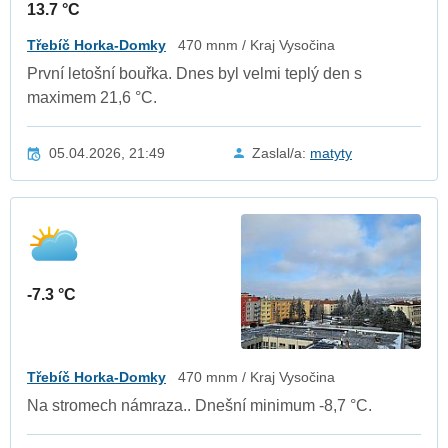
13.7 °C
Třebíč Horka-Domky
470 mnm / Kraj Vysočina
První letošní bouřka. Dnes byl velmi teplý den s
maximem 21,6 °C.
05.04.2026, 21:49
Zaslal/a:
matyty
-7.3 °C
Třebíč Horka-Domky
470 mnm / Kraj Vysočina
Na stromech námraza.. Dnešní minimum -8,7 °C.