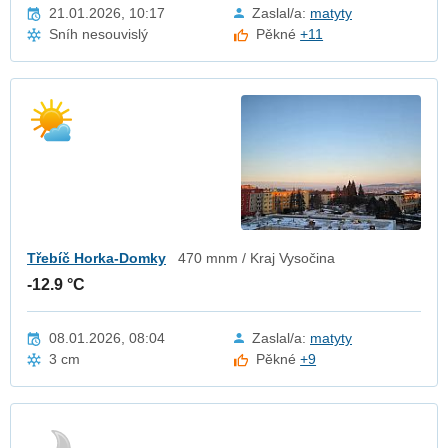
21.01.2026, 10:17
Zaslal/a:
matyty
Sníh nesouvislý
Pěkné
+11
Třebíč Horka-Domky
470 mnm / Kraj Vysočina
-12.9 °C
08.01.2026, 08:04
Zaslal/a:
matyty
3 cm
Pěkné
+9