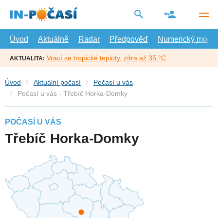
Přejít
na
hlavní
obsah
Úvod
Aktuálně
Radar
Předpověď
Numerický model
Vrací se tropické teploty, zítra až 35 °C
AKTUALITA:
Úvod
Aktuální počasí
Počasí u vás
Počasí u vás - Třebíč Horka-Domky
POČASÍ U VÁS
Třebíč Horka-Domky