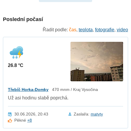
Poslední počasí
Řadit podle:
čas
,
teplota
,
fotografie
,
video
26.8 °C
Třebíč Horka-Domky
470 mnm / Kraj Vysočina
Už asi hodinu slabě poprchá.
30.06.2026, 20:43
Zaslal/a:
matyty
Pěkné
+8