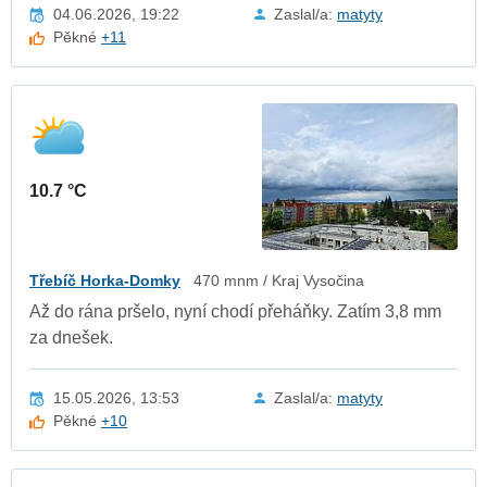
04.06.2026, 19:22
Zaslal/a:
matyty
Pěkné
+11
10.7 °C
Třebíč Horka-Domky
470 mnm / Kraj Vysočina
Až do rána pršelo, nyní chodí přeháňky. Zatím 3,8 mm
za dnešek.
15.05.2026, 13:53
Zaslal/a:
matyty
Pěkné
+10