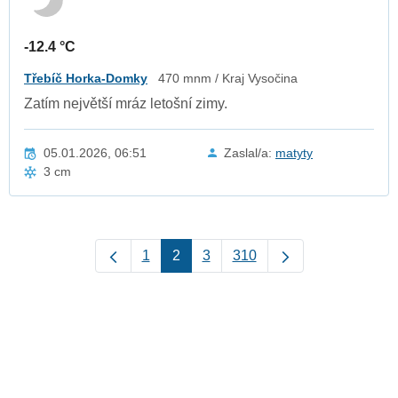
-12.4 °C
Třebíč Horka-Domky
470 mnm / Kraj Vysočina
Zatím největší mráz letošní zimy.
05.01.2026, 06:51
Zaslal/a:
matyty
3 cm
1
2
3
310