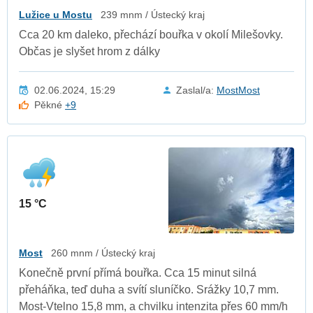
Lužice u Mostu
239 mnm / Ústecký kraj
Cca 20 km daleko, přechází bouřka v okolí Milešovky.
Občas je slyšet hrom z dálky
02.06.2024, 15:29
Zaslal/a:
MostMost
Pěkné
+9
15 °C
Most
260 mnm / Ústecký kraj
Konečně první přímá bouřka. Cca 15 minut silná
přeháňka, teď duha a svítí sluníčko. Srážky 10,7 mm.
Most-Vtelno 15,8 mm, a chvilku intenzita přes 60 mm/h