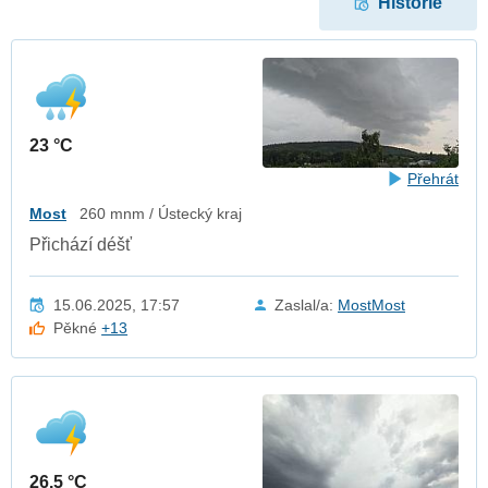
Historie
23 °C
Přehrát
Most
260 mnm / Ústecký kraj
Přichází déšť
15.06.2025, 17:57
Zaslal/a:
MostMost
Pěkné
+13
26.5 °C