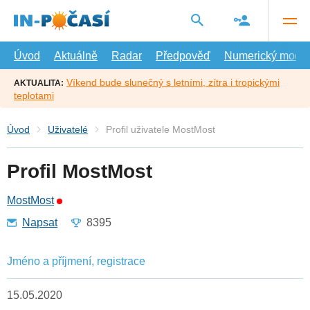
Přejít
na
hlavní
obsah
Úvod
Aktuálně
Radar
Předpověď
Numerický model
Víkend bude slunečný s letními, zítra i tropickými
AKTUALITA:
teplotami
Úvod
Uživatelé
Profil uživatele MostMost
Profil MostMost
MostMost
Napsat
8395
Jméno a příjmení, registrace
15.05.2020