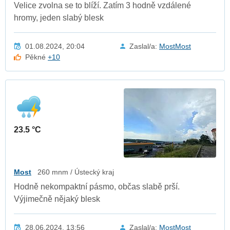
Velice zvolna se to blíží. Zatím 3 hodně vzdálené
hromy, jeden slabý blesk
01.08.2024, 20:04
Zaslal/a:
MostMost
Pěkné
+10
23.5 °C
Most
260 mnm / Ústecký kraj
Hodně nekompaktní pásmo, občas slabě prší.
Výjimečně nějaký blesk
28.06.2024, 13:56
Zaslal/a:
MostMost