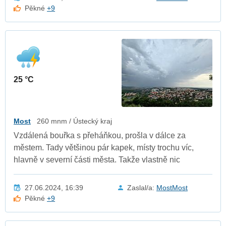
Pěkné
+9
25 °C
Most
260 mnm / Ústecký kraj
Vzdálená bouřka s přeháňkou, prošla v dálce za
městem. Tady většinou pár kapek, místy trochu víc,
hlavně v severní části města. Takže vlastně nic
27.06.2024, 16:39
Zaslal/a:
MostMost
Pěkné
+9