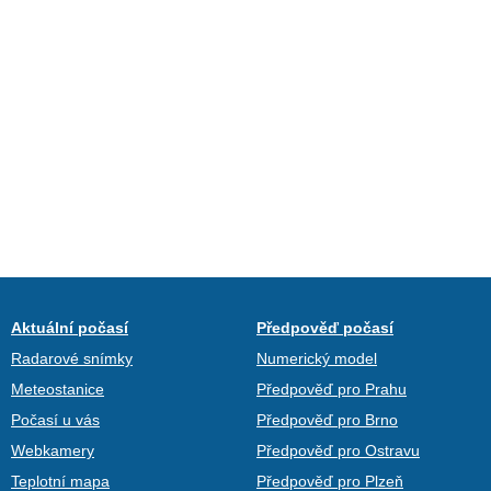
Aktuální počasí
Předpověď počasí
Radarové snímky
Numerický model
Meteostanice
Předpověď pro Prahu
Počasí u vás
Předpověď pro Brno
Webkamery
Předpověď pro Ostravu
Teplotní mapa
Předpověď pro Plzeň