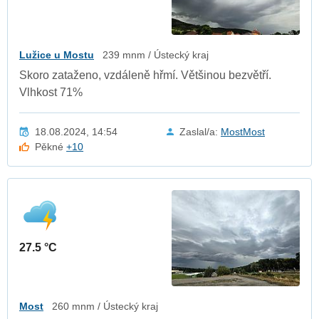
Lužice u Mostu
239 mnm / Ústecký kraj
Skoro zataženo, vzdáleně hřmí. Většinou bezvětří.
Vlhkost 71%
18.08.2024, 14:54
Zaslal/a:
MostMost
Pěkné
+10
27.5 °C
Most
260 mnm / Ústecký kraj