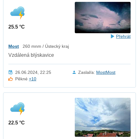
25.5 °C
Přehrát
Most
260 mnm / Ústecký kraj
Vzdálená blýskavice
26.06.2024, 22:25
Zaslal/a:
MostMost
Pěkné
+10
22.5 °C