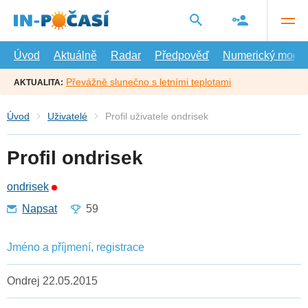
Přejít
na
hlavní
obsah
Úvod
Aktuálně
Radar
Předpověď
Numerický model
Převážně slunečno s letními teplotami
AKTUALITA:
Úvod
Uživatelé
Profil uživatele ondrisek
Profil ondrisek
ondrisek
Napsat
59
Jméno a příjmení, registrace
Ondrej 22.05.2015