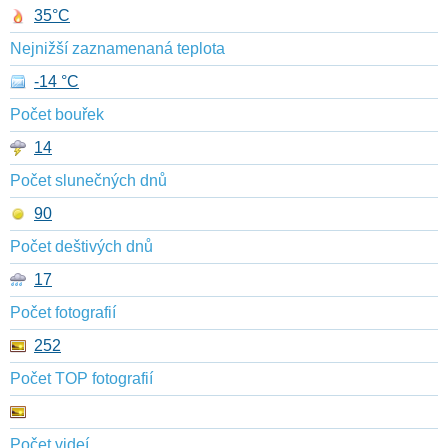
35°C
Nejnižší zaznamenaná teplota
-14 °C
Počet bouřek
14
Počet slunečných dnů
90
Počet deštivých dnů
17
Počet fotografií
252
Počet TOP fotografií
Počet videí