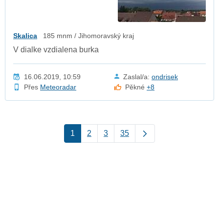
Skalica
185 mnm / Jihomoravský kraj
V dialke vzdialena burka
16.06.2019, 10:59
Zaslal/a:
ondrisek
Přes
Meteoradar
Pěkné
+8
1
2
3
35