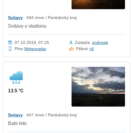
Svitavy
444 mnm / Pardubický kraj
Svitavy u stadionu
07.10.2019, 07:25
Zaslal/a:
ondrisek
Přes
Meteoradar
Pěkné
+6
13.5 °C
Svitavy
447 mnm / Pardubický kraj
Babi leto