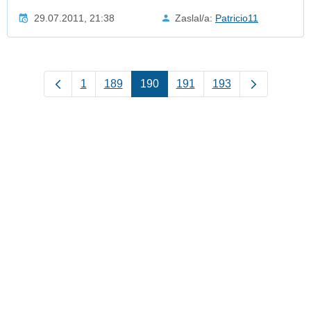
29.07.2011, 21:38
Zaslal/a:
Patricio11
1
189
190
191
193