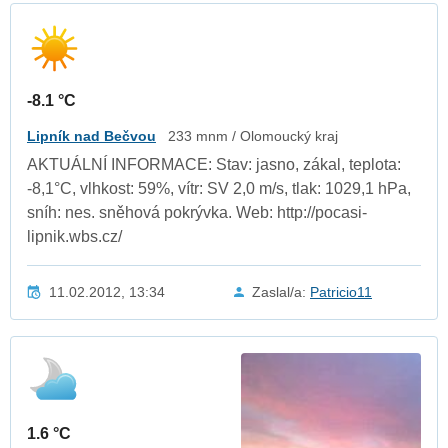
-8.1 °C
Lipník nad Bečvou
233 mnm / Olomoucký kraj
AKTUÁLNÍ INFORMACE: Stav: jasno, zákal, teplota:
-8,1°C, vlhkost: 59%, vítr: SV 2,0 m/s, tlak: 1029,1 hPa,
sníh: nes. sněhová pokrývka. Web: http://pocasi-
lipnik.wbs.cz/
11.02.2012, 13:34
Zaslal/a:
Patricio11
1.6 °C