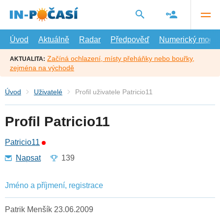
Přejít
na
hlavní
obsah
Úvod
Aktuálně
Radar
Předpověď
Numerický model
Začíná ochlazení, místy přeháňky nebo bouřky,
AKTUALITA:
zejména na východě
Úvod
Uživatelé
Profil uživatele Patricio11
Profil Patricio11
Patricio11
Napsat
139
Jméno a příjmení, registrace
Patrik Menšík 23.06.2009