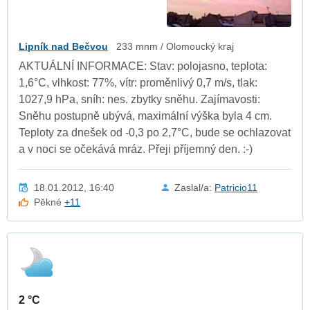
Lipník nad Bečvou
233 mnm / Olomoucký kraj
AKTUÁLNÍ INFORMACE: Stav: polojasno, teplota:
1,6°C, vlhkost: 77%, vítr: proměnlivý 0,7 m/s, tlak:
1027,9 hPa, sníh: nes. zbytky sněhu. Zajímavosti:
Sněhu postupně ubývá, maximální výška byla 4 cm.
Teploty za dnešek od -0,3 po 2,7°C, bude se ochlazovat
a v noci se očekává mráz. Přeji příjemný den. :-)
18.01.2012, 16:40
Zaslal/a:
Patricio11
Pěkné
+11
2 °C