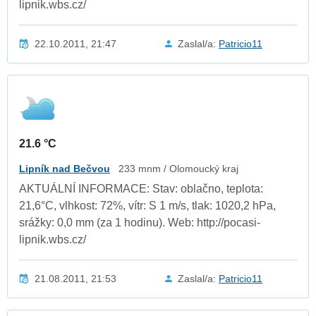
lipnik.wbs.cz/
22.10.2011, 21:47
Zaslal/a:
Patricio11
21.6 °C
Lipník nad Bečvou
233 mnm / Olomoucký kraj
AKTUÁLNÍ INFORMACE: Stav: oblačno, teplota:
21,6°C, vlhkost: 72%, vítr: S 1 m/s, tlak: 1020,2 hPa,
srážky: 0,0 mm (za 1 hodinu). Web: http://pocasi-
lipnik.wbs.cz/
21.08.2011, 21:53
Zaslal/a:
Patricio11