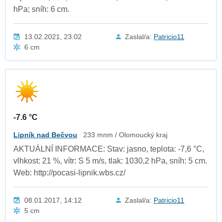
hPa; sníh: 6 cm.
13.02.2021, 23:02
Zaslal/a:
Patricio11
6 cm
-7.6 °C
Lipník nad Bečvou
233 mnm / Olomoucký kraj
AKTUÁLNÍ INFORMACE: Stav: jasno, teplota: -7,6 °C,
vlhkost: 21 %, vítr: S 5 m/s, tlak: 1030,2 hPa, sníh: 5 cm.
Web: http://pocasi-lipnik.wbs.cz/
08.01.2017, 14:12
Zaslal/a:
Patricio11
5 cm