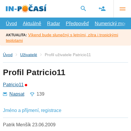
Přejít
na
hlavní
obsah
Úvod
Aktuálně
Radar
Předpověď
Numerický model
Víkend bude slunečný s letními, zítra i tropickými
AKTUALITA:
teplotami
Úvod
Uživatelé
Profil uživatele Patricio11
Profil Patricio11
Patricio11
Napsat
139
Jméno a příjmení, registrace
Patrik Menšík 23.06.2009