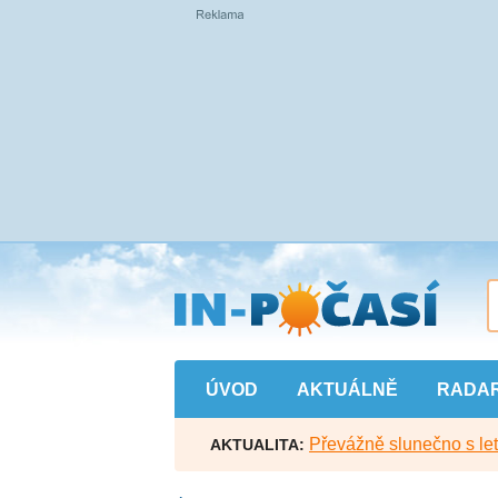
Přejít
na
hlavní
obsah
ÚVOD
AKTUÁLNĚ
RADA
Převážně slunečno s let
AKTUALITA: