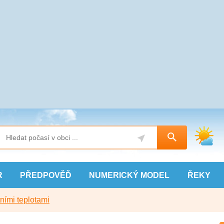
R
PŘEDPOVĚĎ
NUMERICKÝ
MODEL
ŘEKY
ními teplotami