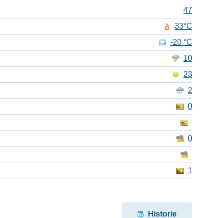
47
33°C
-20 °C
10
23
2
0
0
1
Historie