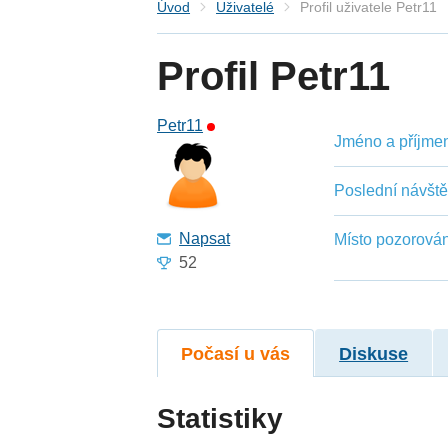
Úvod
Uživatelé
Profil uživatele Petr11
Profil Petr11
Petr11
Jméno a příjmení
Poslední návšt
Napsat
Místo pozorován
52
Počasí u vás
Diskuse
Statistiky