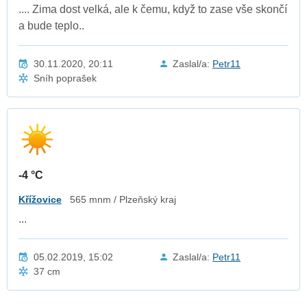
.... Zima dost velká, ale k čemu, když to zase vše skončí
a bude teplo..
30.11.2020, 20:11
Zaslal/a:
Petr11
Sníh poprašek
-4 °C
Křížovice
565 mnm / Plzeňský kraj
...
05.02.2019, 15:02
Zaslal/a:
Petr11
37 cm