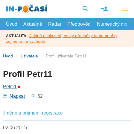
Přejít
na
hlavní
obsah
Úvod
Aktuálně
Radar
Předpověď
Numerický model
Začíná ochlazení, místy přeháňky nebo bouřky,
AKTUALITA:
zejména na východě
Úvod
Uživatelé
Profil uživatele Petr11
Profil Petr11
Petr11
Napsat
52
Jméno a příjmení, registrace
02.06.2015