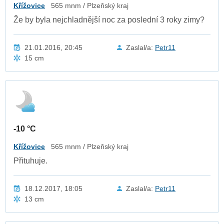
Křížovice
565 mnm / Plzeňský kraj
Že by byla nejchladnější noc za poslední 3 roky zimy?
21.01.2016, 20:45
Zaslal/a:
Petr11
15 cm
-10 °C
Křížovice
565 mnm / Plzeňský kraj
Přituhuje.
18.12.2017, 18:05
Zaslal/a:
Petr11
13 cm