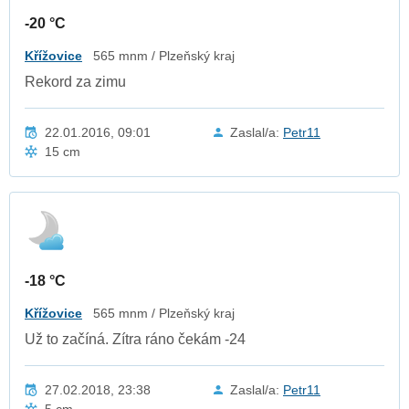
-20 °C
Křížovice
565 mnm / Plzeňský kraj
Rekord za zimu
22.01.2016, 09:01
Zaslal/a:
Petr11
15 cm
-18 °C
Křížovice
565 mnm / Plzeňský kraj
Už to začíná. Zítra ráno čekám -24
27.02.2018, 23:38
Zaslal/a:
Petr11
5 cm