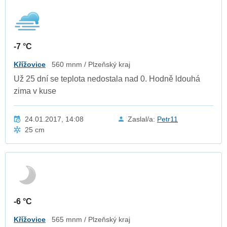
-7 °C
Křížovice
560 mnm / Plzeňský kraj
Už 25 dní se teplota nedostala nad 0. Hodně ldouhá
zima v kuse
24.01.2017, 14:08
Zaslal/a:
Petr11
25 cm
-6 °C
Křížovice
565 mnm / Plzeňský kraj