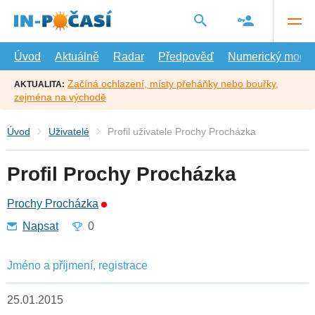
Přejít
na
hlavní
obsah
Úvod
Aktuálně
Radar
Předpověď
Numerický model
Začíná ochlazení, místy přeháňky nebo bouřky,
AKTUALITA:
zejména na východě
Úvod
Uživatelé
Profil uživatele Prochy Procházka
Profil Prochy Procházka
Prochy Procházka
Napsat
0
Jméno a příjmení, registrace
25.01.2015