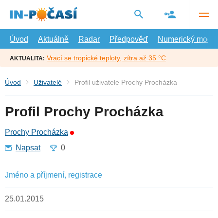
Přejít
na
hlavní
obsah
Úvod
Aktuálně
Radar
Předpověď
Numerický model
Vrací se tropické teploty, zítra až 35 °C
AKTUALITA:
Úvod
Uživatelé
Profil uživatele Prochy Procházka
Profil Prochy Procházka
Prochy Procházka
Napsat
0
Jméno a příjmení, registrace
25.01.2015