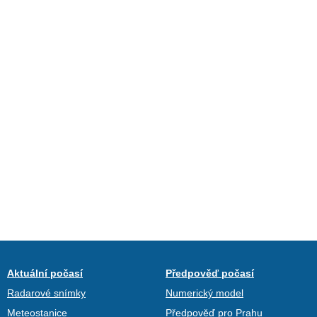
Aktuální počasí
Předpověď počasí
Radarové snímky
Numerický model
Meteostanice
Předpověď pro Prahu