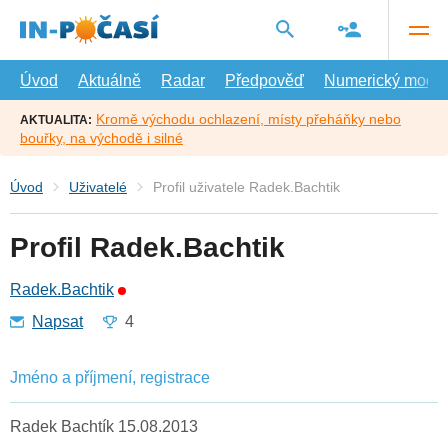
Přejít
na
hlavní
obsah
Úvod
Aktuálně
Radar
Předpověď
Numerický model
Kromě východu ochlazení, místy přeháňky nebo
AKTUALITA:
bouřky, na východě i silné
Úvod
Uživatelé
Profil uživatele Radek.Bachtik
Profil Radek.Bachtik
Radek.Bachtik
Napsat
4
Jméno a příjmení, registrace
Radek Bachtík 15.08.2013