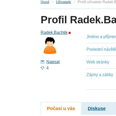
Úvod
Uživatelé
Profil uživatele Radek.
Profil Radek.Ba
Radek.Bachtik
Jméno a příjmení
Poslední návšt
Napsat
Web stránky
4
Zájmy a záliby
Počasí u vás
Diskuse