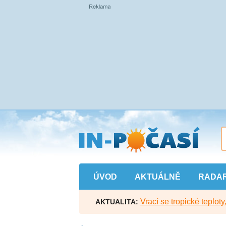
Přejít
na
hlavní
obsah
ÚVOD
AKTUÁLNĚ
RADA
Vrací se tropické teploty
AKTUALITA: