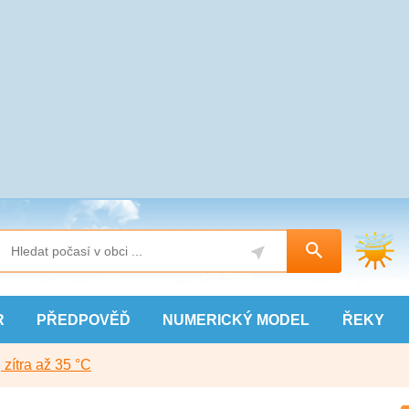
R
PŘEDPOVĚĎ
NUMERICKÝ
MODEL
ŘEKY
, zítra až 35 °C