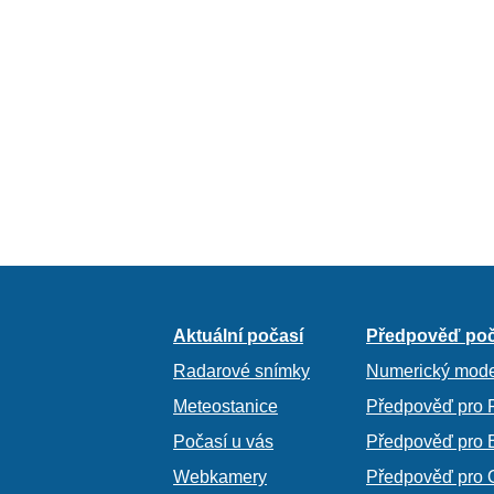
Aktuální počasí
Předpověď poč
Radarové snímky
Numerický mode
Meteostanice
Předpověď pro 
Počasí u vás
Předpověď pro 
Webkamery
Předpověď pro 