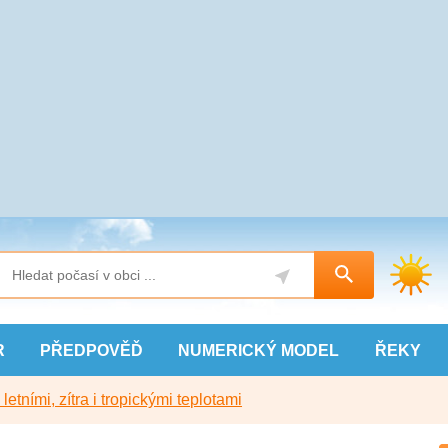
R
PŘEDPOVĚĎ
NUMERICKÝ
MODEL
ŘEKY
etními, zítra i tropickými teplotami