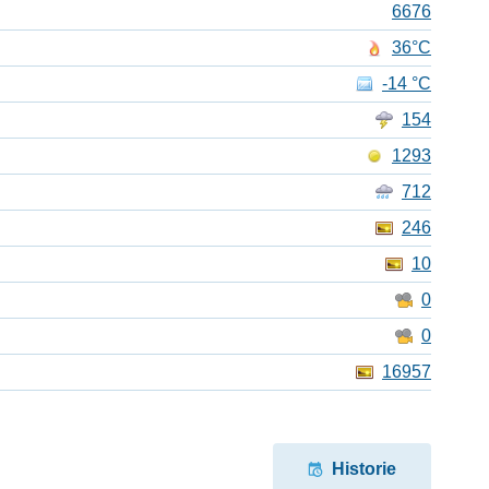
6676
36°C
-14 °C
154
1293
712
246
10
0
0
16957
Historie