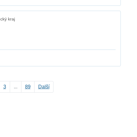
cký kraj
3
...
89
Další