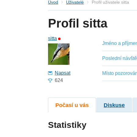
Úvod
Uživatelé
Profil uživatele sitta
Profil sitta
sitta
Jméno a příjmení
Poslední návšt
Napsat
Místo pozorován
624
Počasí u vás
Diskuse
Statistiky