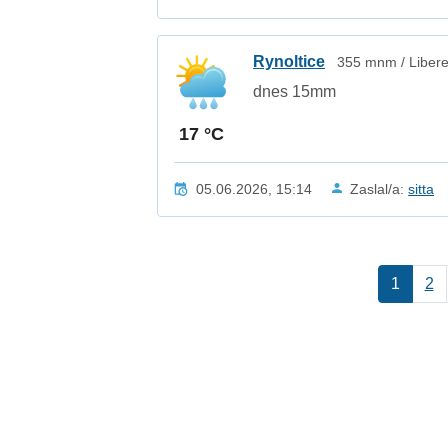
Rynoltice
355 mnm / Libere
dnes 15mm
17 °C
05.06.2026, 15:14
Zaslal/a:
sitta
1
2