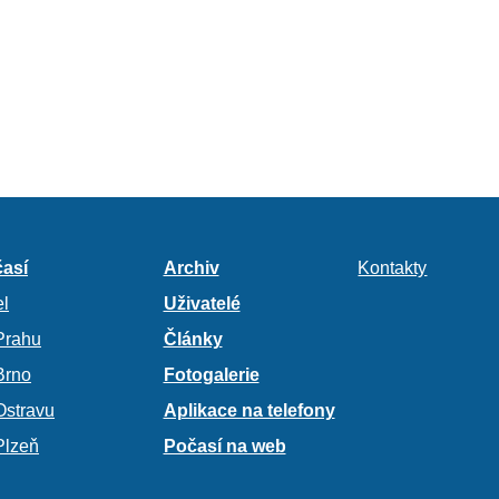
así
Archiv
Kontakty
l
Uživatelé
Prahu
Články
Brno
Fotogalerie
Ostravu
Aplikace na telefony
Plzeň
Počasí na web