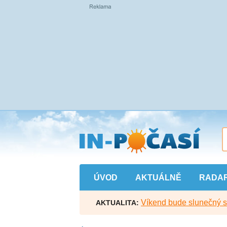
Přejít
na
hlavní
obsah
ÚVOD
AKTUÁLNĚ
RADA
Víkend bude slunečný s l
AKTUALITA: