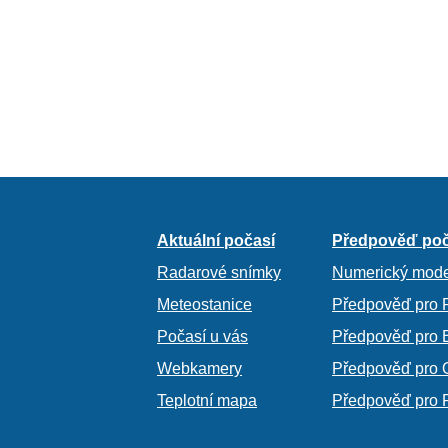
Aktuální počasí
Předpověď poč
Radarové snímky
Numerický mode
Meteostanice
Předpověď pro 
Počasí u vás
Předpověď pro 
Webkamery
Předpověď pro 
Teplotní mapa
Předpověď pro 