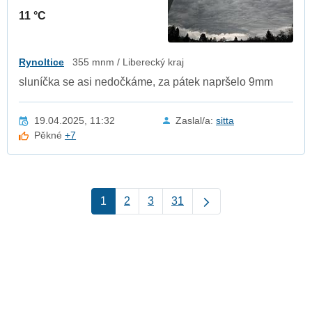
11 °C
Rynoltice
355 mnm / Liberecký kraj
sluníčka se asi nedočkáme, za pátek napršelo 9mm
19.04.2025, 11:32
Zaslal/a:
sitta
Pěkné
+7
1
2
3
31