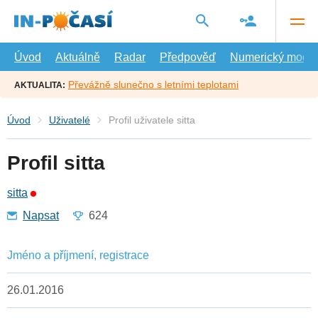
Přejít
na
hlavní
obsah
Úvod
Aktuálně
Radar
Předpověď
Numerický model
Převážně slunečno s letními teplotami
AKTUALITA:
Úvod
Uživatelé
Profil uživatele sitta
Profil sitta
sitta
Napsat
624
Jméno a příjmení, registrace
26.01.2016