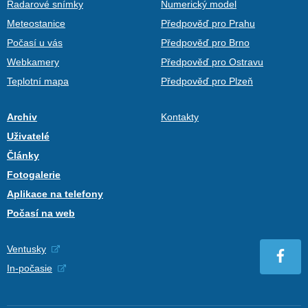
Radarové snímky
Numerický model
Meteostanice
Předpověď pro Prahu
Počasí u vás
Předpověď pro Brno
Webkamery
Předpověď pro Ostravu
Teplotní mapa
Předpověď pro Plzeň
Archiv
Kontakty
Uživatelé
Články
Fotogalerie
Aplikace na telefony
Počasí na web
Ventusky
In-počasie