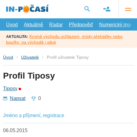
Přejít
na
hlavní
obsah
Úvod
Aktuálně
Radar
Předpověď
Numerický model
Kromě východu ochlazení, místy přeháňky nebo
AKTUALITA:
bouřky, na východě i silné
Úvod
Uživatelé
Profil uživatele Tiposy
Profil Tiposy
Tiposy
Napsat
0
Jméno a příjmení, registrace
06.05.2015