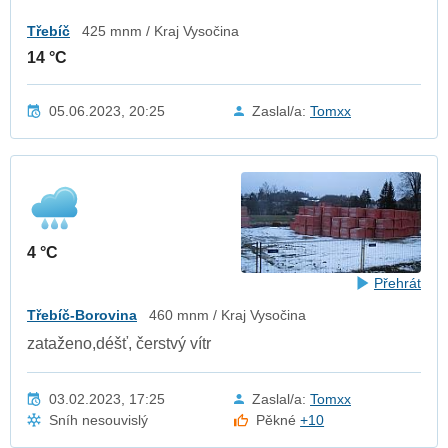
Třebíč
425 mnm / Kraj Vysočina
14 °C
05.06.2023, 20:25
Zaslal/a:
Tomxx
4 °C
Přehrát
Třebíč-Borovina
460 mnm / Kraj Vysočina
zataženo,déšť, čerstvý vítr
03.02.2023, 17:25
Zaslal/a:
Tomxx
Sníh nesouvislý
Pěkné
+10