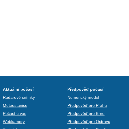
Aktuální počasí
Předpověď počasí
Radarové snímky
Numerický model
Meteostanice
Předpověď pro Prahu
Počasí u vás
Předpověď pro Brno
Webkamery
Předpověď pro Ostravu