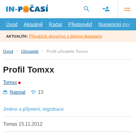
Přejít
na
hlavní
obsah
Úvod
Aktuálně
Radar
Předpověď
Numerický model
Převážně slunečno s letními teplotami
AKTUALITA:
Úvod
Uživatelé
Profil uživatele Tomxx
Profil Tomxx
Tomxx
Napsat
13
Jméno a příjmení, registrace
Tomas 15.11.2012