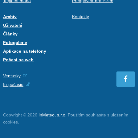
Teplotní mapa
Předpověď pro Plzeň
Archiv
Kontakty
Uživatelé
Články
Fotogalerie
Aplikace na telefony
Počasí na web
Ventusky
In-počasie
Copyright © 2026
InMeteo, s.r.o.
Použitím souhlasíte s uložením
cookies
.