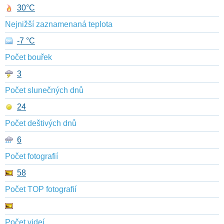
30°C
Nejnižší zaznamenaná teplota
-7 °C
Počet bouřek
3
Počet slunečných dnů
24
Počet deštivých dnů
6
Počet fotografií
58
Počet TOP fotografií
Počet videí