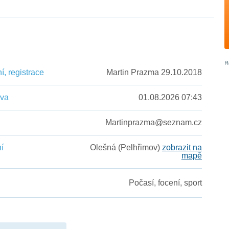
n
, registrace
Martin Prazma 29.10.2018
ěva
01.08.2026 07:43
Martinprazma@seznam.cz
í
Olešná (Pelhřimov)
zobrazit na
mapě
Počasí, focení, sport