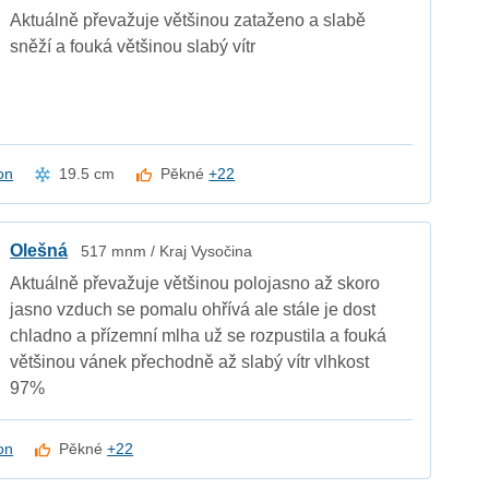
Aktuálně převažuje většinou zataženo a slabě
sněží a fouká většinou slabý vítr
on
19.5 cm
Pěkné
+22
Olešná
517 mnm / Kraj Vysočina
Aktuálně převažuje většinou polojasno až skoro
jasno vzduch se pomalu ohřívá ale stále je dost
chladno a přízemní mlha už se rozpustila a fouká
většinou vánek přechodně až slabý vítr vlhkost
97%
on
Pěkné
+22