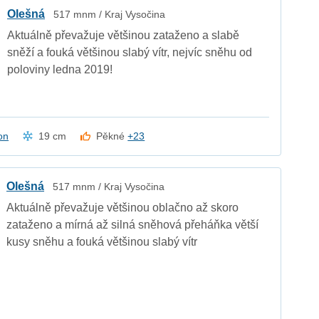
Olešná
517 mnm / Kraj Vysočina
Aktuálně převažuje většinou zataženo a slabě
sněží a fouká většinou slabý vítr, nejvíc sněhu od
poloviny ledna 2019!
on
19 cm
Pěkné
+23
Olešná
517 mnm / Kraj Vysočina
Aktuálně převažuje většinou oblačno až skoro
zataženo a mírná až silná sněhová přeháňka větší
kusy sněhu a fouká většinou slabý vítr