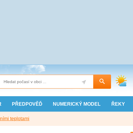
R
PŘEDPOVĚĎ
NUMERICKÝ
MODEL
ŘEKY
ními teplotami