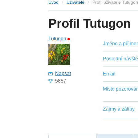
Úvod
Uživatelé
Profil uživatele Tutugo
Profil Tutugon
Tutugon
Jméno a příjmení
Poslední návšt
Napsat
Email
5857
Místo pozorován
Zájmy a záliby