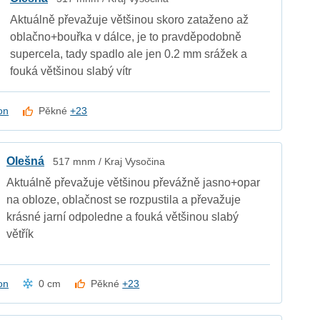
Aktuálně převažuje většinou skoro zataženo až
oblačno+bouřka v dálce, je to pravděpodobně
supercela, tady spadlo ale jen 0.2 mm srážek a
fouká většinou slabý vítr
on
Pěkné
+23
Olešná
517 mnm / Kraj Vysočina
Aktuálně převažuje většinou převážně jasno+opar
na obloze, oblačnost se rozpustila a převažuje
krásné jarní odpoledne a fouká většinou slabý
větřík
on
0 cm
Pěkné
+23