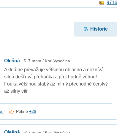
9716
Historie
Olešná
517 mnm / Kraj Vysočina
Aktuálně převažuje většinou oblačno.a doznívá
silná dešťová přeháňka a přechodně větrno!
Fouká většinou slabý až mírný přechodně čerstvý
až silný vítr
on
Pěkné
+28
Olešná
517 mnm / Kraj Vysočina