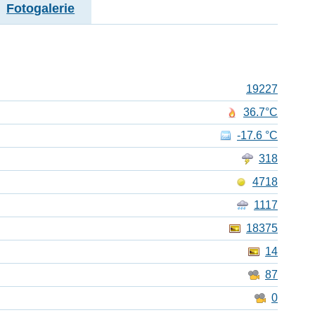
Fotogalerie
19227
36.7°C
-17.6 °C
318
4718
1117
18375
14
87
0