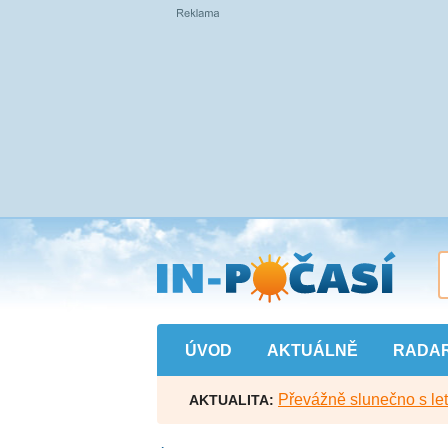
Přejít
na
hlavní
obsah
ÚVOD
AKTUÁLNĚ
RADA
Převážně slunečno s let
AKTUALITA: