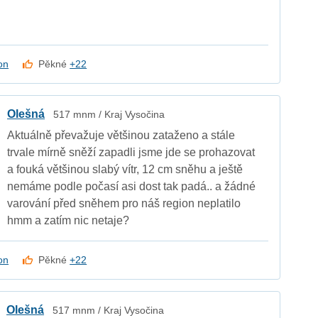
on
Pěkné
+22
Olešná
517 mnm / Kraj Vysočina
Aktuálně převažuje většinou zataženo a stále
trvale mírně sněží zapadli jsme jde se prohazovat
a fouká většinou slabý vítr, 12 cm sněhu a ještě
nemáme podle počasí asi dost tak padá.. a žádné
varování před sněhem pro náš region neplatilo
hmm a zatím nic netaje?
on
Pěkné
+22
Olešná
517 mnm / Kraj Vysočina