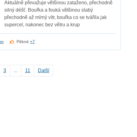
Aktuálně převažuje většinou zataženo, přechodně
silný déšť. Bouřka a fouká většinou slabý
přechodně až mírný vítr, bouřka co se tvářila jak
supercel, nakonec bez větru a krup
on
Pěkné
+7
3
...
11
Další