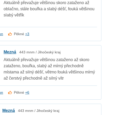
Aktuálně převažuje většinou skoro zataženo až
oblačno, stále bouřka a slabý déšť, fouká většinou
slabý větřík
on
Pěkné
+3
Mezná
443 mnm / Jihočeský kraj
Aktuálně převažuje většinou zataženo až skoro
zataženo, bouřka, slabý až mírný přechodně
místama až silný déšť, větrno fouká většinou mírný
až čerstvý přechodně až silný vítr
on
Pěkné
+6
Mezná
443 mnm / Jihočeský kraj