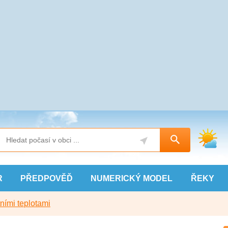
R
PŘEDPOVĚĎ
NUMERICKÝ
MODEL
ŘEKY
ními teplotami