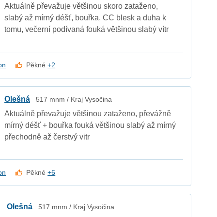
Aktuálně převažuje většinou skoro zataženo,
slabý až mírný déšť, bouřka, CC blesk a duha k
tomu, večerní podívaná fouká většinou slabý vítr
on
Pěkné
+2
Olešná
517 mnm / Kraj Vysočina
Aktuálně převažuje většinou zataženo, převážně
mírný déšť + bouřka fouká většinou slabý až mírný
přechodně až čerstvý vitr
on
Pěkné
+6
Olešná
517 mnm / Kraj Vysočina