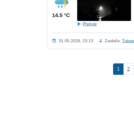
14.5 °C
Přehrát
31.05.2026, 23:13
Zaslal/a:
Tutug
1
2