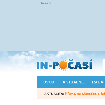
Přejít
na
hlavní
obsah
ÚVOD
AKTUÁLNĚ
RADA
Převážně slunečno s let
AKTUALITA: