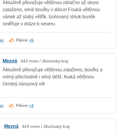
Aktuálně převažuje většinou oblačno až skoro
zataženo, silné bouřky v dálce! Fouká většinou
vánek až slabý větřík. Izolovaný shluk buněk
směřuje v dráze k severu.
on
Pěkné
+5
Mezná
443 mnm / Jihočeský kraj
Aktuálně převažuje většinou zataženo, bouřky a
mírný přechodně i silný déšť, fouká většinou
čerstvý nárazový vítr
on
Pěkné
+4
Mezná
443 mnm / Jihočeský kraj