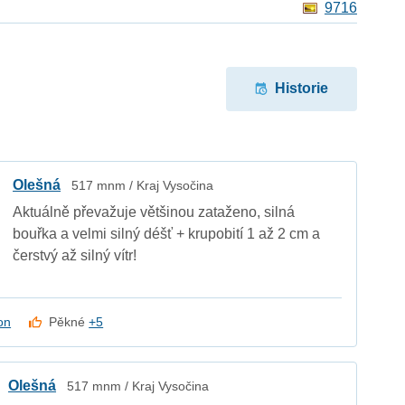
9716
Historie
Olešná
517 mnm / Kraj Vysočina
Aktuálně převažuje většinou zataženo, silná
bouřka a velmi silný déšť + krupobití 1 až 2 cm a
čerstvý až silný vítr!
on
Pěkné
+5
Olešná
517 mnm / Kraj Vysočina