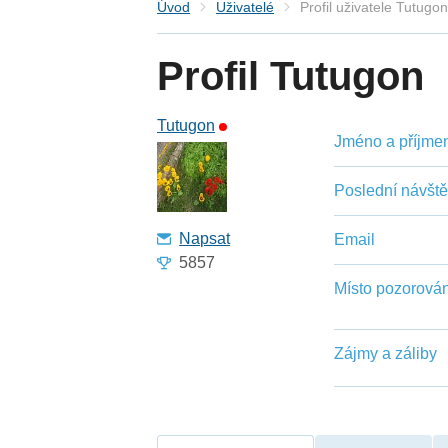
Úvod
Uživatelé
Profil uživatele Tutugo
Profil Tutugon
Tutugon
Jméno a příjmení
Poslední návšt
Napsat
Email
5857
Místo pozorován
Zájmy a záliby