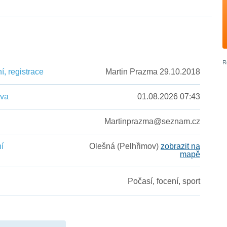
n
, registrace
Martin Prazma 29.10.2018
ěva
01.08.2026 07:43
Martinprazma@seznam.cz
í
Olešná (Pelhřimov)
zobrazit na
mapě
Počasí, focení, sport