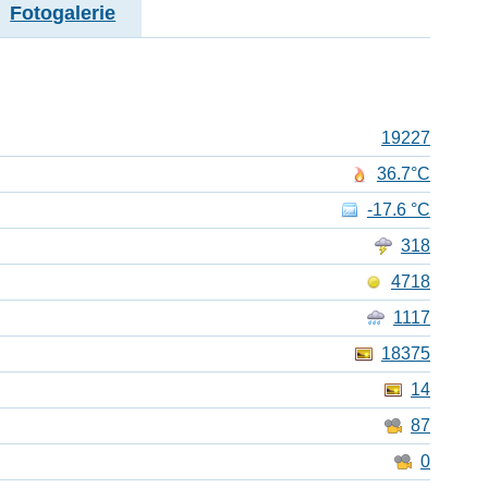
Fotogalerie
19227
36.7°C
-17.6 °C
318
4718
1117
18375
14
87
0