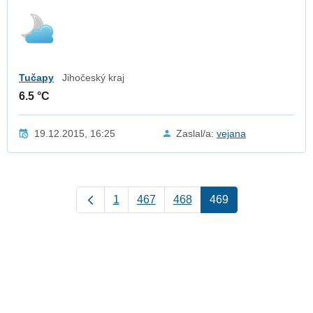
Tučapy
Jihočeský kraj
6.5 °C
19.12.2015, 16:25
Zaslal/a:
vejana
1
467
468
469