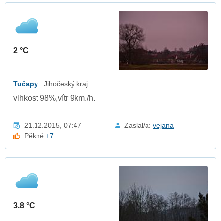
2 °C
Tučapy
Jihočeský kraj
vlhkost 98%,vítr 9km./h.
21.12.2015, 07:47
Zaslal/a:
vejana
Pěkné
+7
3.8 °C