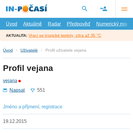
Přejít
na
hlavní
obsah
Úvod
Aktuálně
Radar
Předpověď
Numerický model
Vrací se tropické teploty, zítra až 35 °C
AKTUALITA:
Úvod
Uživatelé
Profil uživatele vejana
Profil vejana
vejana
Napsat
551
Jméno a příjmení, registrace
19.12.2015