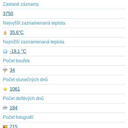
Zaslané záznamy
3750
Nejvyšší zaznamenaná teplota
35.6°C
Nejnižší zaznamenaná teplota
-19.1 °C
Počet bouřek
34
Počet slunečných dnů
1061
Počet deštivých dnů
184
Počet fotografií
215