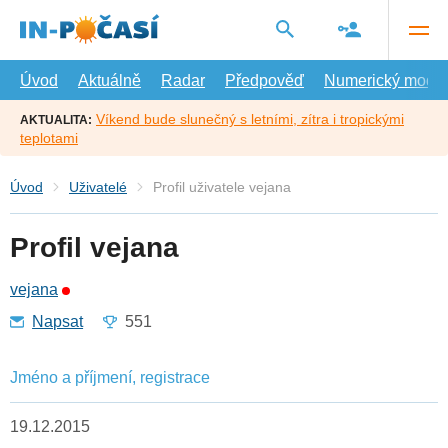
Přejít
na
hlavní
obsah
Úvod
Aktuálně
Radar
Předpověď
Numerický model
Víkend bude slunečný s letními, zítra i tropickými
AKTUALITA:
teplotami
Úvod
Uživatelé
Profil uživatele vejana
Profil vejana
vejana
Napsat
551
Jméno a příjmení, registrace
19.12.2015