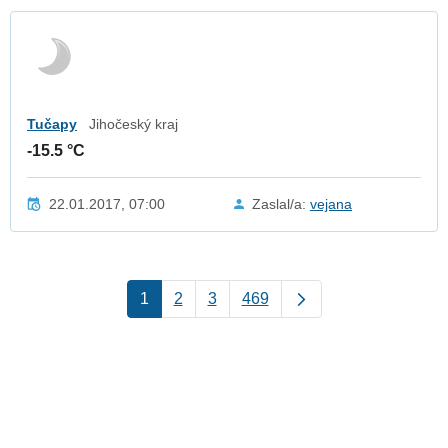
Tučapy
Jihočeský kraj
-15.5 °C
22.01.2017, 07:00
Zaslal/a:
vejana
1
2
3
469