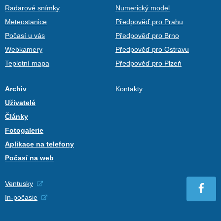
Radarové snímky
Numerický model
Meteostanice
Předpověď pro Prahu
Počasí u vás
Předpověď pro Brno
Webkamery
Předpověď pro Ostravu
Teplotní mapa
Předpověď pro Plzeň
Archiv
Kontakty
Uživatelé
Články
Fotogalerie
Aplikace na telefony
Počasí na web
Ventusky
In-počasie