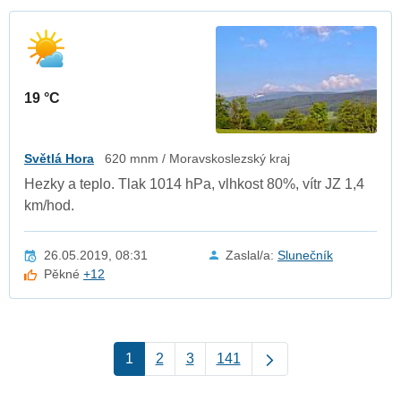
19 °C
Světlá Hora
620 mnm / Moravskoslezský kraj
Hezky a teplo. Tlak 1014 hPa, vlhkost 80%, vítr JZ 1,4
km/hod.
26.05.2019, 08:31
Zaslal/a:
Slunečník
Pěkné
+12
1
2
3
141