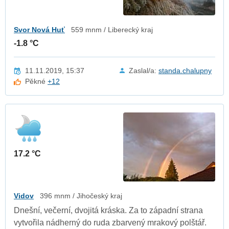
Svor Nová Huť
559 mnm / Liberecký kraj
-1.8 °C
11.11.2019, 15:37
Zaslal/a:
standa.chalupny
Pěkné
+12
17.2 °C
Vidov
396 mnm / Jihočeský kraj
Dnešní, večerní, dvojitá kráska. Za to západní strana
vytvořila nádherný do ruda zbarvený mrakový polštář.