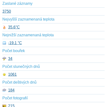
Zaslané záznamy
3750
Nejvyšší zaznamenaná teplota
35.6°C
Nejnižší zaznamenaná teplota
-19.1 °C
Počet bouřek
34
Počet slunečných dnů
1061
Počet deštivých dnů
184
Počet fotografií
215