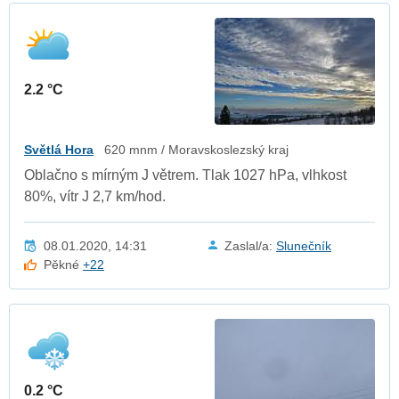
2.2 °C
Světlá Hora
620 mnm / Moravskoslezský kraj
Oblačno s mírným J větrem. Tlak 1027 hPa, vlhkost
80%, vítr J 2,7 km/hod.
08.01.2020, 14:31
Zaslal/a:
Slunečník
Pěkné
+22
0.2 °C