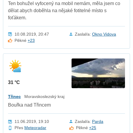
Ten bohužel vyfocený na mobil nemám, měla jsem co
dělat abych doběhla na nějaké fotitelné místo s
foťákem.
10.08.2019, 20:47
Zaslal/a:
Okno Vidova
Pěkné
+23
31 °C
Třinec
Moravskoslezský kraj
Bouřka nad Třincem
11.06.2019, 19:10
Zaslal/a:
Parda
Přes
Meteoradar
Pěkné
+25