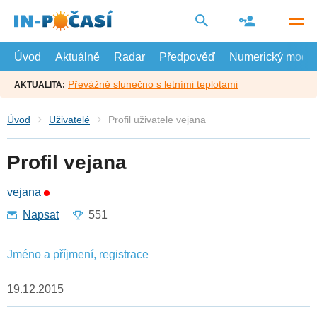
Přejít
na
hlavní
obsah
Úvod
Aktuálně
Radar
Předpověď
Numerický model
Převážně slunečno s letními teplotami
AKTUALITA:
Úvod
Uživatelé
Profil uživatele vejana
Profil vejana
vejana
Napsat
551
Jméno a příjmení, registrace
19.12.2015