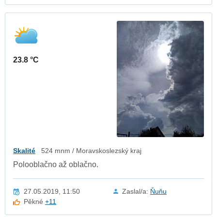
23.8 °C
Skalité
524 mnm / Moravskoslezský kraj
Polooblačno až oblačno.
27.05.2019, 11:50
Zaslal/a:
Ňuňu
Pěkné
+11