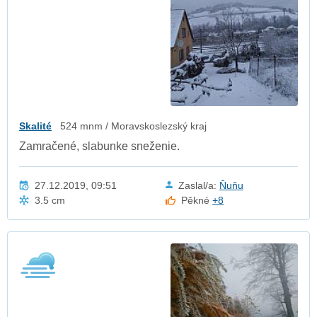
Skalité
524 mnm / Moravskoslezský kraj
Zamračené, slabunke sneženie.
27.12.2019, 09:51
Zaslal/a:
Ňuňu
3.5 cm
Pěkné
+8