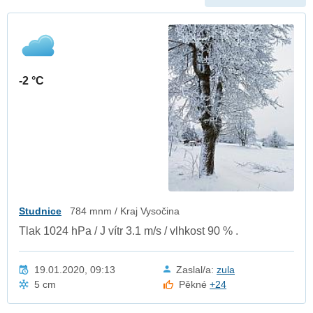
-2 °C
Studnice
784 mnm / Kraj Vysočina
Tlak 1024 hPa / J vítr 3.1 m/s / vlhkost 90 % .
19.01.2020, 09:13
Zaslal/a:
zula
5 cm
Pěkné
+24