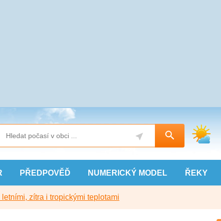
R
PŘEDPOVĚĎ
NUMERICKÝ
MODEL
ŘEKY
etními, zítra i tropickými teplotami