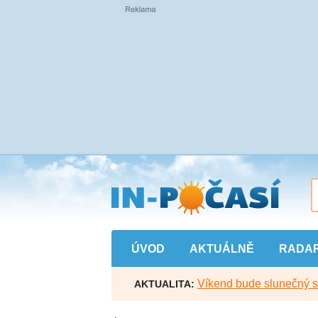
Přejít
na
hlavní
obsah
ÚVOD
AKTUÁLNĚ
RADA
Víkend bude slunečný s l
AKTUALITA: