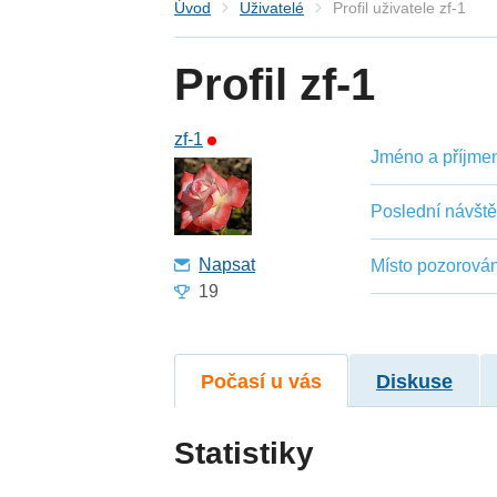
Úvod
Uživatelé
Profil uživatele zf-1
Profil zf-1
zf-1
Jméno a příjmení
Poslední návšt
Napsat
Místo pozorován
19
Počasí u vás
Diskuse
Statistiky