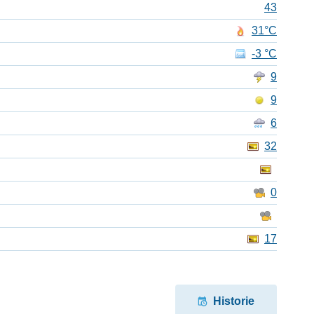
43
31°C
-3 °C
9
9
6
32
0
17
Historie