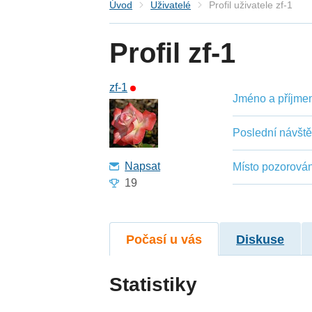
Úvod
Uživatelé
Profil uživatele zf-1
Profil zf-1
zf-1
Jméno a příjmení
Poslední návšt
Napsat
Místo pozorován
19
Počasí u vás
Diskuse
Statistiky