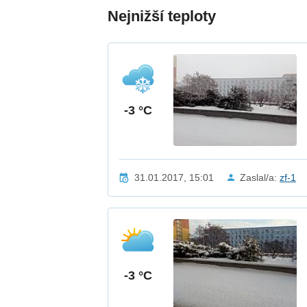
Nejnižší teploty
-3 °C
31.01.2017, 15:01
Zaslal/a:
zf-1
-3 °C