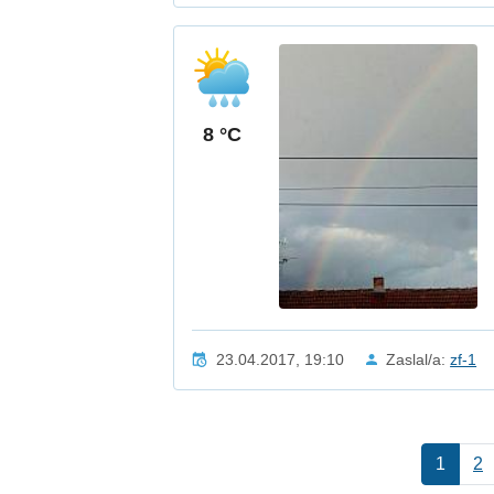
8 °C
23.04.2017, 19:10
Zaslal/a:
zf-1
1
2