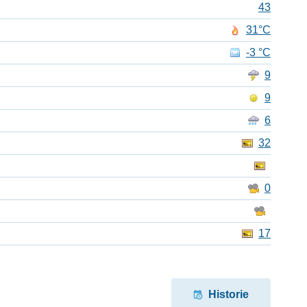
43
31°C
-3 °C
9
9
6
32
0
17
Historie