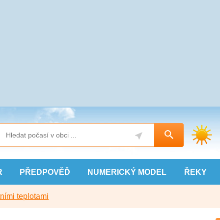
R
PŘEDPOVĚĎ
NUMERICKÝ
MODEL
ŘEKY
ními teplotami