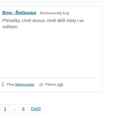
Brno - Řečkovice
Jihomoravský kraj
Přeháňky, chvíli slunce, chvíli déšť místy i se
sněhem.
Přes
Meteoradar
Pěkné
+10
3
...
6
Další