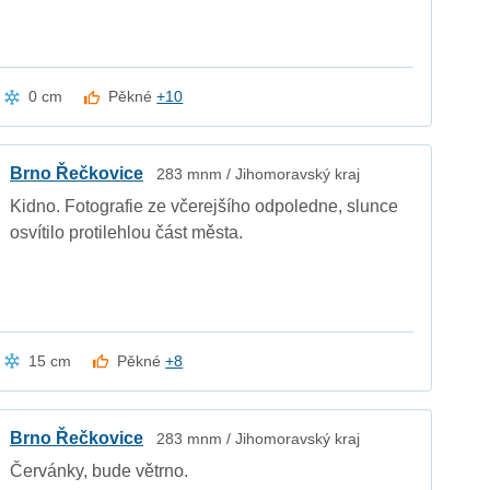
0 cm
Pěkné
+10
Brno Řečkovice
283 mnm / Jihomoravský kraj
Kidno. Fotografie ze včerejšího odpoledne, slunce
osvítilo protilehlou část města.
15 cm
Pěkné
+8
Brno Řečkovice
283 mnm / Jihomoravský kraj
Červánky, bude větrno.