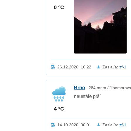
0 °C
26.12.2020, 16:22
Zaslal/a:
zf-1
Brno
284 mnm / Jihomoravsk
neustále prší
4 °C
14.10.2020, 00:01
Zaslal/a:
zf-1