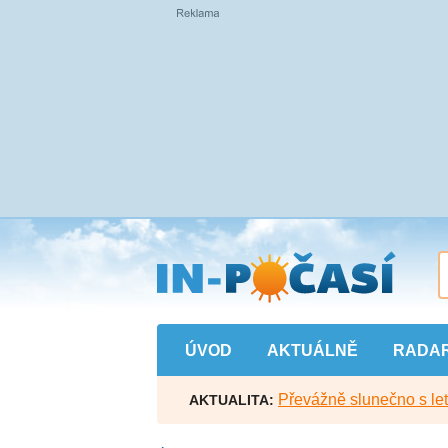
Přejít
na
hlavní
obsah
ÚVOD
AKTUÁLNĚ
RADA
Převážně slunečno s let
AKTUALITA: