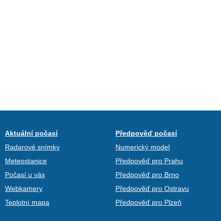
Aktuální počasí
Předpověď počasí
Radarové snímky
Numerický model
Meteostanice
Předpověď pro Prahu
Počasí u vás
Předpověď pro Brno
Webkamery
Předpověď pro Ostravu
Teplotní mapa
Předpověď pro Plzeň