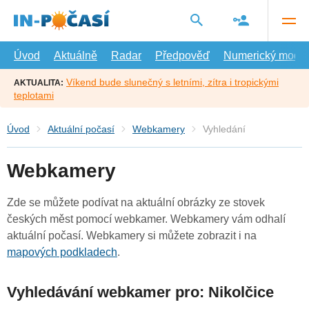
Přejít
na
hlavní
obsah
Úvod
Aktuálně
Radar
Předpověď
Numerický model
Víkend bude slunečný s letními, zítra i tropickými
AKTUALITA:
teplotami
Úvod
Aktuální počasí
Webkamery
Vyhledání
Webkamery
Zde se můžete podívat na aktuální obrázky ze stovek
českých měst pomocí webkamer. Webkamery vám odhalí
aktuální počasí. Webkamery si můžete zobrazit i na
mapových podkladech
.
Vyhledávání webkamer pro: Nikolčice