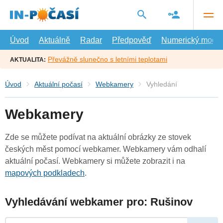
Přejít
na
hlavní
obsah
Úvod
Aktuálně
Radar
Předpověď
Numerický model
Převážně slunečno s letními teplotami
AKTUALITA:
Úvod
Aktuální počasí
Webkamery
Vyhledání
Webkamery
Zde se můžete podívat na aktuální obrázky ze stovek
českých měst pomocí webkamer. Webkamery vám odhalí
aktuální počasí. Webkamery si můžete zobrazit i na
mapových podkladech
.
Vyhledávání webkamer pro: Rušinov