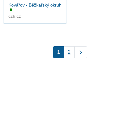
Kovářov - Běžkařský okruh
czh.cz
1
2