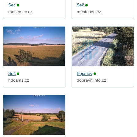
Seč
Seč
mestosec.cz
mestosec.cz
Seč
Bojanov
hdcams.cz
dopravniinfo.cz