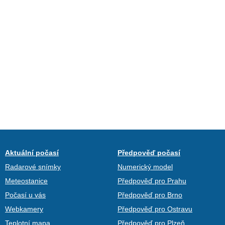
Aktuální počasí
Předpověď počasí
Radarové snímky
Numerický model
Meteostanice
Předpověď pro Prahu
Počasí u vás
Předpověď pro Brno
Webkamery
Předpověď pro Ostravu
Teplotní mapa
Předpověď pro Plzeň