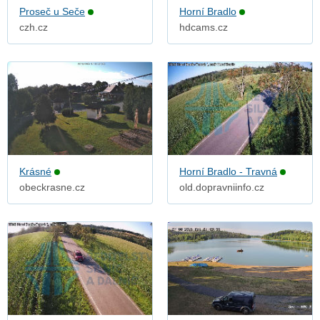
Proseč u Seče
Horní Bradlo
czh.cz
hdcams.cz
Krásné
Horní Bradlo - Travná
obeckrasne.cz
old.dopravniinfo.cz