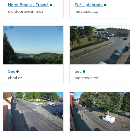
Horní Bradlo - Travná
Seč - přehrada
old.dopravniinfo.cz
mestosec.cz
Seč
Seč
chmi.cz
mestosec.cz