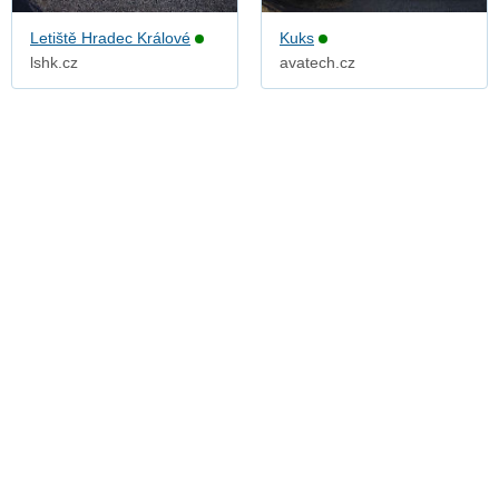
Letiště Hradec Králové
Kuks
lshk.cz
avatech.cz