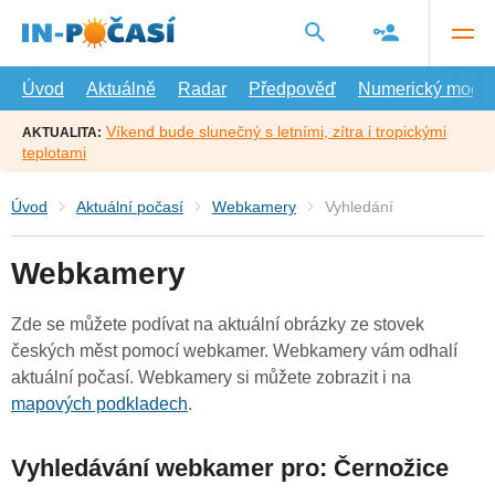
Přejít
na
hlavní
obsah
Úvod
Aktuálně
Radar
Předpověď
Numerický model
Víkend bude slunečný s letními, zítra i tropickými
AKTUALITA:
teplotami
Úvod
Aktuální počasí
Webkamery
Vyhledání
Webkamery
Zde se můžete podívat na aktuální obrázky ze stovek
českých měst pomocí webkamer. Webkamery vám odhalí
aktuální počasí. Webkamery si můžete zobrazit i na
mapových podkladech
.
Vyhledávání webkamer pro: Černožice