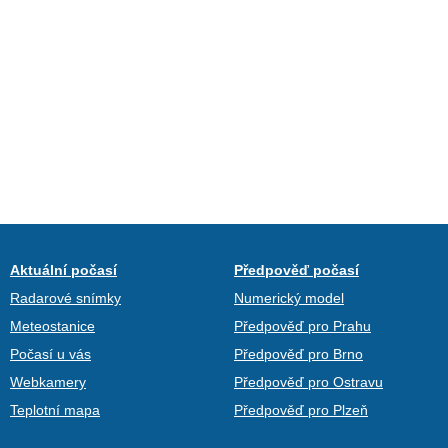
Aktuální počasí
Předpověď počasí
Radarové snímky
Numerický model
Meteostanice
Předpověď pro Prahu
Počasí u vás
Předpověď pro Brno
Webkamery
Předpověď pro Ostravu
Teplotní mapa
Předpověď pro Plzeň