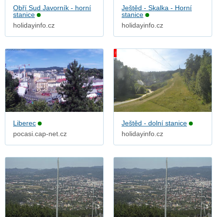
Obří Sud Javorník - horní
Ještěd - Skalka - Horní
stanice
stanice
holidayinfo.cz
holidayinfo.cz
Liberec
Ještěd - dolní stanice
pocasi.cap-net.cz
holidayinfo.cz