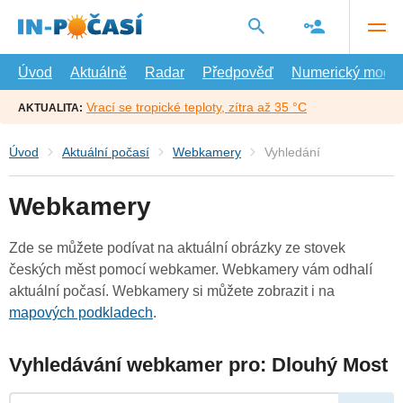
Přejít
na
hlavní
obsah
Úvod
Aktuálně
Radar
Předpověď
Numerický model
Vrací se tropické teploty, zítra až 35 °C
AKTUALITA:
Úvod
Aktuální počasí
Webkamery
Vyhledání
Webkamery
Zde se můžete podívat na aktuální obrázky ze stovek
českých měst pomocí webkamer. Webkamery vám odhalí
aktuální počasí. Webkamery si můžete zobrazit i na
mapových podkladech
.
Vyhledávání webkamer pro: Dlouhý Most