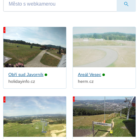
Obří sud Javorník
Areál Vesec
holidayinfo.cz
herm.cz