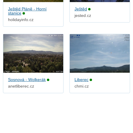
Ještěd Pláně - Horní
Ještěd
stanice
jested.cz
holidayinfo.cz
Sosnová - Wolkerák
Liberec
anetliberec.cz
chmi.cz