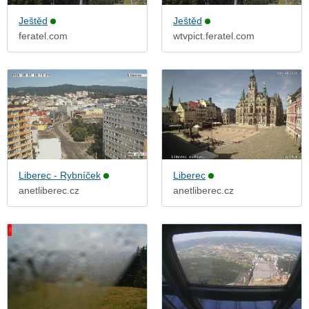
Ještěd
Ještěd
feratel.com
wtvpict.feratel.com
Liberec - Rybníček
Liberec
anetliberec.cz
anetliberec.cz