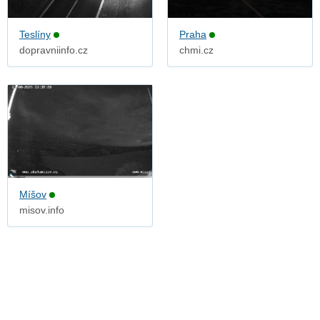
Teslíny
Praha
dopravniinfo.cz
chmi.cz
Míšov
misov.info