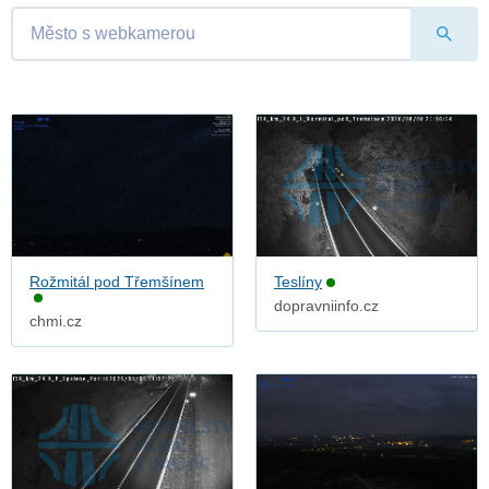
Rožmitál pod Třemšínem
Teslíny
dopravniinfo.cz
chmi.cz