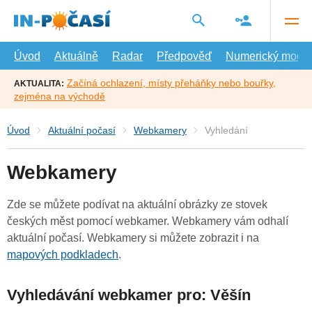
Přejít
na
hlavní
obsah
Úvod
Aktuálně
Radar
Předpověď
Numerický model
Začíná ochlazení, místy přeháňky nebo bouřky,
AKTUALITA:
zejména na východě
Úvod
Aktuální počasí
Webkamery
Vyhledání
Webkamery
Zde se můžete podívat na aktuální obrázky ze stovek
českých měst pomocí webkamer. Webkamery vám odhalí
aktuální počasí. Webkamery si můžete zobrazit i na
mapových podkladech
.
Vyhledávání webkamer pro: Věšín